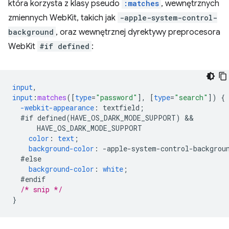
która korzysta z klasy pseudo
:matches
, wewnętrznych
zmiennych WebKit, takich jak
-apple-system-control-
background
, oraz wewnętrznej dyrektywy preprocesora
WebKit
#if defined
:
input
,
input
:
matches
([
type
=
"password"
],
[
type
=
"search"
])
{
-webkit-
appearance
:
textfield
;
#if
defined(HAVE_OS_DARK_MODE_SUPPORT)
HAVE_OS_DARK_MODE_SUPPORT
color
:
text
;
background-color
:
-
apple-system-control-backgrou
#else
background-color
:
white
;
#endif
/* snip */
}