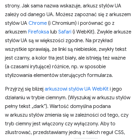
strony. Jak sama nazwa wskazuje, arkusz stylów UA
zależy od danego UA. Możesz zapoznać się z arkuszem
stylów UA
Chrome
(i Chromium) i porównać go z
arkuszem
Firefoksa
lub
Safari
(i WebKit). Zwykle arkusze
stylów UA są w większości zgodne. Na przykład
wszystkie sprawiają, że linki są niebieskie, zwykły tekst
jest czarny, a kolor tła jest biały, ale istnieją też ważne
(a czasami irytujące) różnice, np. w sposobie
stylizowania elementów sterujących formularza.
Przyjrzyj się bliżej
arkuszowi stylów UA WebKit
i jego
działaniu w trybie ciemnym. (Wyszukaj w arkuszu stylów
pełny tekst „dark”). Wartość domyślna podana
w arkuszu stylów zmienia się w zależności od tego, czy
tryb ciemny jest włączony czy wyłączony. Aby to
zilustrować, przedstawiamy jedną z takich reguł CSS,