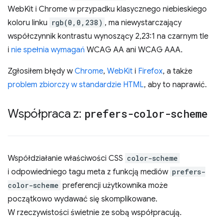
WebKit i Chrome w przypadku klasycznego niebieskiego
koloru linku
rgb(0,0,238)
, ma niewystarczający
współczynnik kontrastu wynoszący 2,23:1 na czarnym tle
i
nie spełnia
wymagań
WCAG AA ani WCAG AAA.
Zgłosiłem błędy w
Chrome
,
WebKit
i
Firefox
, a także
problem zbiorczy w standardzie HTML
, aby to naprawić.
Współpraca z:
prefers-color-scheme
Współdziałanie właściwości CSS
color-scheme
i odpowiedniego tagu meta z funkcją mediów
prefers-
color-scheme
preferencji użytkownika może
początkowo wydawać się skomplikowane.
W rzeczywistości świetnie ze sobą współpracują.