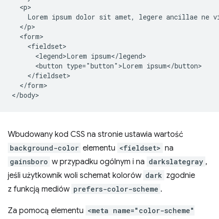
  <p>

    Lorem ipsum dolor sit amet, legere ancillae ne vi
  </p>

  <form>

    <fieldset>

      <legend>Lorem ipsum</legend>

      <button type="button">Lorem ipsum</button>

    </fieldset>

  </form>

Wbudowany kod CSS na stronie ustawia wartość
background-color
elementu
<fieldset>
na
gainsboro
w przypadku ogólnym i na
darkslategray
,
jeśli użytkownik woli schemat kolorów
dark
zgodnie
z funkcją mediów
prefers-color-scheme
.
Za pomocą elementu
<meta name="color-scheme"