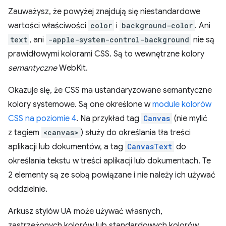
Zauważysz, że powyżej znajdują się niestandardowe
wartości właściwości
color
i
background-color
. Ani
text
, ani
-apple-system-control-background
nie są
prawidłowymi kolorami CSS. Są to wewnętrzne kolory
semantyczne
WebKit.
Okazuje się, że CSS ma ustandaryzowane semantyczne
kolory systemowe. Są one określone w
module kolorów
CSS na poziomie 4
. Na przykład tag
Canvas
(nie mylić
z tagiem
<canvas>
) służy do określania tła treści
aplikacji lub dokumentów, a tag
CanvasText
do
określania tekstu w treści aplikacji lub dokumentach. Te
2 elementy są ze sobą powiązane i nie należy ich używać
oddzielnie.
Arkusz stylów UA może używać własnych,
zastrzeżonych kolorów lub standardowych kolorów