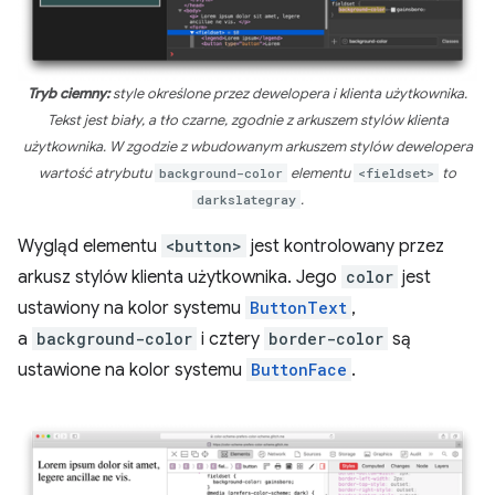
Tryb ciemny:
style określone przez dewelopera i klienta użytkownika.
Tekst jest biały, a tło czarne, zgodnie z arkuszem stylów klienta
użytkownika. W zgodzie z wbudowanym arkuszem stylów dewelopera
wartość atrybutu
background-color
elementu
<fieldset>
to
darkslategray
.
Wygląd elementu
<button>
jest kontrolowany przez
arkusz stylów klienta użytkownika. Jego
color
jest
ustawiony na kolor systemu
ButtonText
,
a
background-color
i cztery
border-color
są
ustawione na kolor systemu
ButtonFace
.