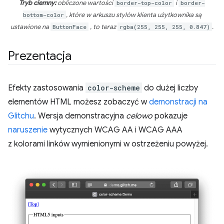
Tryb ciemny:
obliczone wartości
border-top-color
i
border-
bottom-color
, które w arkuszu stylów klienta użytkownika są
ustawione na
ButtonFace
, to teraz
rgba(255, 255, 255, 0.847)
.
Prezentacja
Efekty zastosowania
color-scheme
do dużej liczby
elementów HTML możesz zobaczyć w
demonstracji na
Glitchu
. Wersja demonstracyjna
celowo
pokazuje
naruszenie
wytycznych WCAG AA i WCAG AAA
z kolorami linków wymienionymi w ostrzeżeniu powyżej.