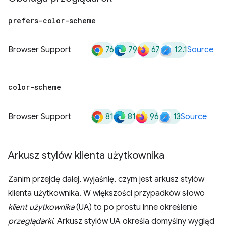
prefers-color-scheme
76
79
67
12.1
Browser Support
Source
color-scheme
81
81
96
13
Browser Support
Source
Arkusz stylów klienta użytkownika
Zanim przejdę dalej, wyjaśnię, czym jest arkusz stylów
klienta użytkownika. W większości przypadków słowo
klient użytkownika
(UA) to po prostu inne określenie
przeglądarki
. Arkusz stylów UA określa domyślny wygląd