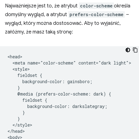
Najważniejsze jest to, że atrybut
color-scheme
określa
domyślny wygląd, a atrybut
prefers-color-scheme
–
wygląd, który można dostosować. Aby to wyjaśnić,
załóżmy, że masz taką stronę:
<head>

  <meta name="color-scheme" content="dark light">

  <style>

    fieldset {

      background-color: gainsboro;

    }

    @media (prefers-color-scheme: dark) {

      fieldset {

        background-color: darkslategray;

      }

    }

  </style>

</head>

<body>
