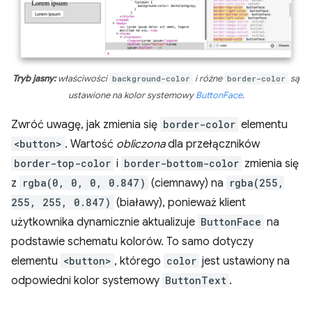
Tryb jasny:
właściwości
background-color
i różne
border-color
są
ustawione na kolor systemowy
ButtonFace
.
Zwróć uwagę, jak zmienia się
border-color
elementu
<button>
. Wartość
obliczona
dla przełączników
border-top-color
i
border-bottom-color
zmienia się
z
rgba(0, 0, 0, 0.847)
(ciemnawy) na
rgba(255,
255, 255, 0.847)
(białawy), ponieważ klient
użytkownika dynamicznie aktualizuje
ButtonFace
na
podstawie schematu kolorów. To samo dotyczy
elementu
<button>
, którego
color
jest ustawiony na
odpowiedni kolor systemowy
ButtonText
.