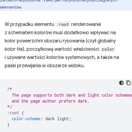
zarówno na poziomie
, jak i na poziomie poszczególnych
:root
elementów.
W przypadku elementu
:root
renderowanie
z schematem kolorów musi dodatkowo wpływać na
kolor powierzchni obszaru rysowania (czyli globalny
kolor tła), początkową wartość właściwości
color
i używane wartości kolorów systemowych, a także na
paski przewijania w obszarze widoku.
/*
  The page supports both dark and light color scheme
  and the page author prefers dark.
*/
:
root
{
color-scheme
:
dark
light
;
}