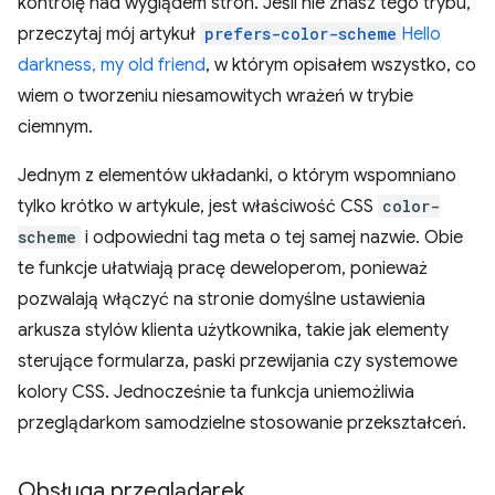
kontrolę nad wyglądem stron. Jeśli nie znasz tego trybu,
przeczytaj mój artykuł
prefers-color-scheme
Hello
darkness, my old friend
, w którym opisałem wszystko, co
wiem o tworzeniu niesamowitych wrażeń w trybie
ciemnym.
Jednym z elementów układanki, o którym wspomniano
tylko krótko w artykule, jest właściwość CSS
color-
scheme
i odpowiedni tag meta o tej samej nazwie. Obie
te funkcje ułatwiają pracę deweloperom, ponieważ
pozwalają włączyć na stronie domyślne ustawienia
arkusza stylów klienta użytkownika, takie jak elementy
sterujące formularza, paski przewijania czy systemowe
kolory CSS. Jednocześnie ta funkcja uniemożliwia
przeglądarkom samodzielne stosowanie przekształceń.
Obsługa przeglądarek