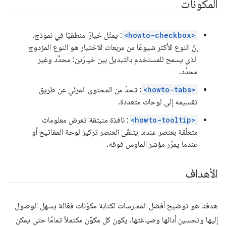
المكونات
<howto-checkbox>
: يمثّل خيارًا منطقيًا في نموذج.
إنّ النوع الأكثر شيوعًا من مربعات الاختيار هو النوع المزدوج
الذي يسمح للمستخدم بالتبديل بين خيارَين: محدَّد وغير
محدَّد.
<howto-tabs>
: تحدّ من المحتوى المرئي عن طريق
تقسيمه إلى لوحات متعددة.
<howto-tooltip>
: نافذة منبثقة تعرض معلومات
متعلّقة بعنصر عندما يتلقّى العنصر تركيز لوحة المفاتيح أو
عندما يمرّر مؤشر الماوس فوقه.
الأهداف
هدفنا هو توضيح أفضل الممارسات لكتابة مكوّنات فعّالة يسهل الوصول
إليها وتحسين أدائها وصياغتها. يكون كل مكوّن مكتملاً تمامًا حتى يمكن