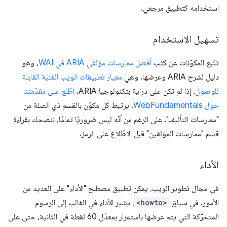
استخدامه كتطبيق مرجعي.
تسهيل الاستخدام
تتّبع المكوّنات عن كثب
أفضل ممارسات مؤلفي ARIA في WAI
، وهو
دليل لشرح ARIA وعرضها، وهي
معيار تطبيقات الويب الغنية القابلة
للوصول
. إذا لم تكن على دراية بتكنولوجيا ARIA،
اطّلِع على مقدّمتنا
حول WebFundamentals
. يرتبط كل مكوّن بالقسم ذي الصلة من
"ممارسات التأليف". على الرغم من أنّه ليس ضروريًا تمامًا، ننصحك بقراءة
قسم "ممارسات المؤلفين" قبل الاطّلاع على الرمز.
الأداء
في مجال تطوير الويب، يمكن تطبيق مصطلح "الأداء" على العديد من
الأمور. في سياق
<howto>
، يشير الأداء في الغالب إلى الرسوم
المتحرّكة التي يتم عرضها باستمرار بمعدّل 60 لقطة في الثانية، حتى على