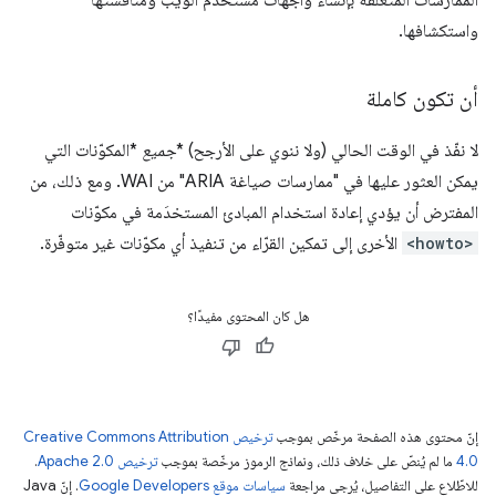
الممارسات المتعلّقة بإنشاء واجهات مستخدم الويب ومناقشتها
واستكشافها.
أن تكون كاملة
لا نفّذ في الوقت الحالي (ولا ننوي على الأرجح) *
جميع
*المكوّنات التي
يمكن العثور عليها في "ممارسات صياغة ARIA" من WAI. ومع ذلك، من
المفترض أن يؤدي إعادة استخدام المبادئ المستخدَمة في مكوّنات
<howto>
الأخرى إلى تمكين القرّاء من تنفيذ أي مكوّنات غير متوفّرة.
هل كان المحتوى مفيدًا؟
إنّ محتوى هذه الصفحة مرخّص بموجب
ترخيص Creative Commons Attribution
4.0‏
ما لم يُنصّ على خلاف ذلك، ونماذج الرموز مرخّصة بموجب
ترخيص Apache 2.0‏
.
للاطّلاع على التفاصيل، يُرجى مراجعة
سياسات موقع Google Developers‏
. إنّ Java