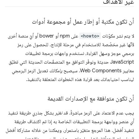
غير الأهداف
أن تكون مكتبة أو إطار عمل أو مجموعة أدوات
لا يتم نشر مكوّنات
<howto>
على npm أو bower أو أيّ منصة أخرى
لأنّها غير مخصّصة للاستخدام في مرحلة الإنتاج. للحصول على رمز
برمجي موجز وسهل القراءة، نستخدم واجهات برمجة تطبيقات
JavaScript حديثة ونوفّر التوافق مع المتصفّحات الحديثة التي تطبّق
معايير Web Components. سيصبح بإمكانك تعديل الرمز البرمجي
ليناسب احتياجاتك بعد قراءة هذه الخطوات المتعلقة بالتنفيذ.
أن تكون متوافقة مع الإصدارات القديمة
يجب عدم الاعتماد على الرمز مباشرةً. قد
نغيّر
بشكل جذري طريقة تنفيذ
أي عنصر وواجهة برمجة التطبيقات الخاصة به إذا تم اكتشاف طريقة
تنفيذ أفضل. هذا المرجع متغيّر باستمرار، ويمكننا من خلاله مشاركة أفضل