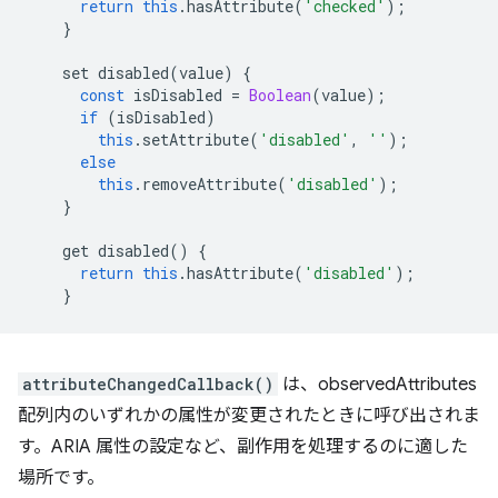
return
this
.
hasAttribute
(
'checked'
);
}
set
disabled
(
value
)
{
const
isDisabled
=
Boolean
(
value
);
if
(
isDisabled
)
this
.
setAttribute
(
'disabled'
,
''
);
else
this
.
removeAttribute
(
'disabled'
);
}
get
disabled
()
{
return
this
.
hasAttribute
(
'disabled'
);
}
attributeChangedCallback()
は、observedAttributes
配列内のいずれかの属性が変更されたときに呼び出されま
す。ARIA 属性の設定など、副作用を処理するのに適した
場所です。