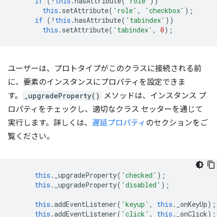
if
(
!
this
.
hasAttribute
(
'role'
))
this
.
setAttribute
(
'role'
,
'checkbox'
);
if
(
!
this
.
hasAttribute
(
'tabindex'
))
this
.
setAttribute
(
'tabindex'
,
0
);
ユーザーは、プロトタイプがこのクラスに接続される前
に、要素のインスタンスにプロパティを設定できま
す。
_upgradeProperty()
メソッドは、インスタンス プ
ロパティをチェックし、適切なクラス セッターを通じて
実行します。詳しくは、
遅延プロパティ
のセクションをご
覧ください。
this
.
_upgradeProperty
(
'checked'
);
this
.
_upgradeProperty
(
'disabled'
);
this
.
addEventListener
(
'keyup'
,
this
.
_onKeyUp
);
this
.
addEventListener
(
'click'
,
this
.
_onClick
);