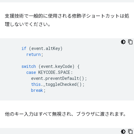
支援技術で一般的に使用される修飾子ショートカットは処
理しないでください。
if
(
event
.
altKey
)
return
;
switch
(
event
.
keyCode
)
{
case
KEYCODE
.
SPACE
:
event
.
preventDefault
();
this
.
_toggleChecked
();
break
;
他のキー入力はすべて無視され、ブラウザに渡されます。