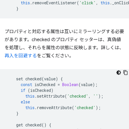
this
.
removeEventListener
(
'click'
,
this
.
_onClic
}
プロパティと対応する属性は互いにミラーリングする必要
があります。checked のプロパティ セッターは、真偽値
を処理し、それらを属性の状態に反映します。詳しくは、
再入を回避する
をご覧ください。
set
checked
(
value
)
{
const
isChecked
=
Boolean
(
value
);
if
(
isChecked
)
this
.
setAttribute
(
'checked'
,
''
);
else
this
.
removeAttribute
(
'checked'
);
}
get
checked
()
{