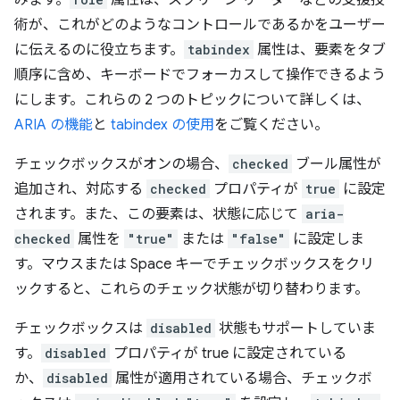
みます。
属性は、スクリーン リーダーなどの支援技
術が、これがどのようなコントロールであるかをユーザー
に伝えるのに役立ちます。
tabindex
属性は、要素をタブ
順序に含め、キーボードでフォーカスして操作できるよう
にします。これらの 2 つのトピックについて詳しくは、
ARIA の機能
と
tabindex の使用
をご覧ください。
チェックボックスがオンの場合、
checked
ブール属性が
追加され、対応する
checked
プロパティが
true
に設定
されます。また、この要素は、状態に応じて
aria-
checked
属性を
"true"
または
"false"
に設定しま
す。マウスまたは Space キーでチェックボックスをクリ
ックすると、これらのチェック状態が切り替わります。
チェックボックスは
disabled
状態もサポートしていま
す。
disabled
プロパティが true に設定されている
か、
disabled
属性が適用されている場合、チェックボ