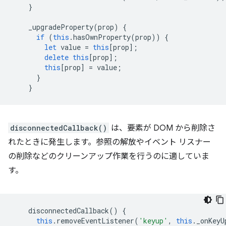
}
_upgradeProperty
(
prop
)
{
if
(
this
.
hasOwnProperty
(
prop
))
{
let
value
=
this
[
prop
];
delete
this
[
prop
];
this
[
prop
]
=
value
;
}
}
disconnectedCallback()
は、要素が DOM から削除さ
れたときに発生します。参照の解放やイベント リスナー
の削除などのクリーンアップ作業を行うのに適していま
す。
disconnectedCallback
()
{
this
.
removeEventListener
(
'keyup'
,
this
.
_onKeyU