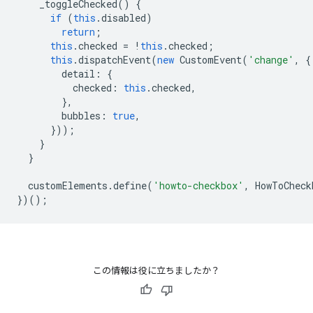
_toggleChecked
()
{
if
(
this
.
disabled
)
return
;
this
.
checked
=
!
this
.
checked
;
this
.
dispatchEvent
(
new
CustomEvent
(
'change'
,
{
detail
:
{
checked
:
this
.
checked
,
},
bubbles
:
true
,
}));
}
}
customElements
.
define
(
'howto-checkbox'
,
HowToCheck
})();
この情報は役に立ちましたか？