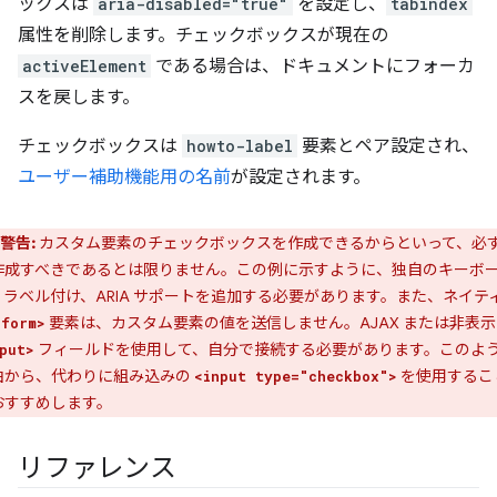
ックスは
aria-disabled="true"
を設定し、
tabindex
属性を削除します。チェックボックスが現在の
activeElement
である場合は、ドキュメントにフォーカ
スを戻します。
チェックボックスは
howto-label
要素とペア設定され、
ユーザー補助機能用の名前
が設定されます。
警告:
カスタム要素のチェックボックスを作成できるからといって、必
作成すべきであるとは限りません。
この例に示すように、独自のキーボ
、ラベル付け、ARIA サポートを追加する必要があります。また、ネイテ
要素は、カスタム要素の値を送信しません。AJAX または非表示
<form>
フィールドを使用して、自分で接続する必要があります。このよ
put>
由から、代わりに組み込みの
を使用するこ
<input type="checkbox">
おすすめします。
リファレンス