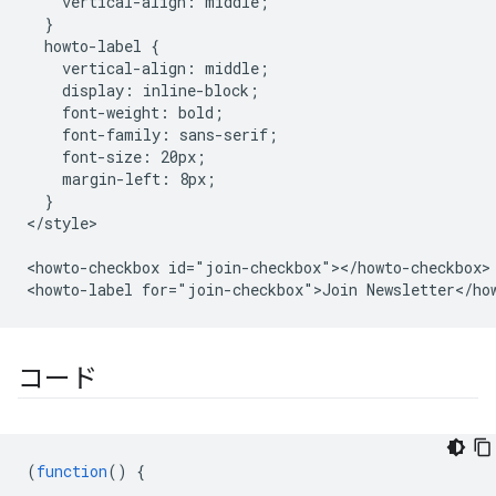
    vertical-align: middle;

  }

  howto-label {

    vertical-align: middle;

    display: inline-block;

    font-weight: bold;

    font-family: sans-serif;

    font-size: 20px;

    margin-left: 8px;

  }

</style>

<howto-checkbox id="join-checkbox"></howto-checkbox>

コード
(
function
()
{