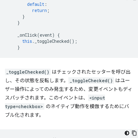
default
:
return
;
}
}
_onClick
(
event
)
{
this
.
_toggleChecked
();
}
_toggleChecked()
はチェックされたセッターを呼び出
し、その状態を反転します。
_toggleChecked()
はユー
ザー操作によってのみ発生するため、変更イベントもディ
スパッチされます。このイベントは、
<input
type=checkbox>
のネイティブ動作を模倣するためにバ
ブル化されます。