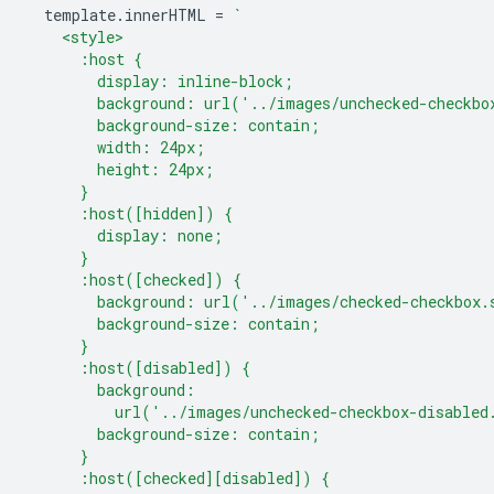
template
.
innerHTML
=
`
    <style>
      :host {
        display: inline-block;
        background: url('../images/unchecked-checkbo
        background-size: contain;
        width: 24px;
        height: 24px;
      }
      :host([hidden]) {
        display: none;
      }
      :host([checked]) {
        background: url('../images/checked-checkbox.
        background-size: contain;
      }
      :host([disabled]) {
        background:
          url('../images/unchecked-checkbox-disabled
        background-size: contain;
      }
      :host([checked][disabled]) {