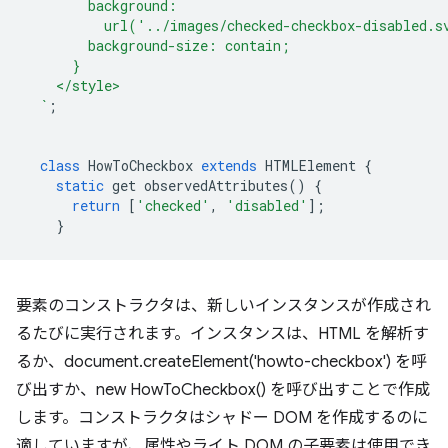
        background:
          url('../images/checked-checkbox-disabled.s
        background-size: contain;
      }
    </style>
  `
;
class
HowToCheckbox
extends
HTMLElement
{
static
get
observedAttributes
()
{
return
[
'checked'
,
'disabled'
];
}
要素のコンストラクタは、新しいインスタンスが作成され
るたびに実行されます。インスタンスは、HTML を解析す
るか、document.createElement('howto-checkbox') を呼
び出すか、new HowToCheckbox() を呼び出すことで作成
します。コンストラクタはシャドー DOM を作成するのに
適していますが、属性やライト DOM の子要素は使用でき