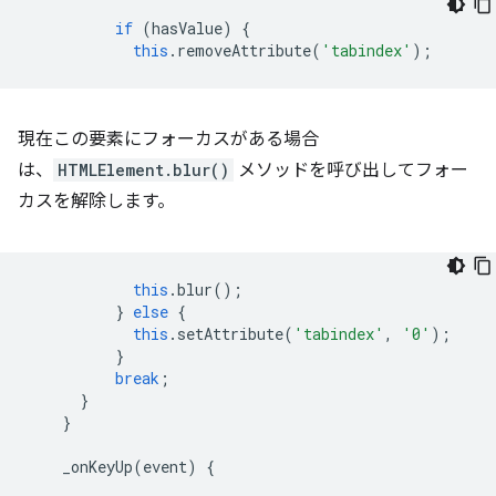
if
(
hasValue
)
{
this
.
removeAttribute
(
'tabindex'
);
現在この要素にフォーカスがある場合
は、
HTMLElement.blur()
メソッドを呼び出してフォー
カスを解除します。
this
.
blur
();
}
else
{
this
.
setAttribute
(
'tabindex'
,
'0'
);
}
break
;
}
}
_onKeyUp
(
event
)
{