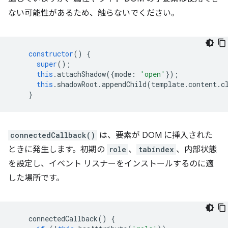
ない可能性があるため、触らないでください。
constructor
()
{
super
();
this
.
attachShadow
({
mode
:
'open'
});
this
.
shadowRoot
.
appendChild
(
template
.
content
.
c
}
connectedCallback()
は、要素が DOM に挿入された
ときに発生します。初期の
role
、
tabindex
、内部状態
を設定し、イベント リスナーをインストールするのに適
した場所です。
connectedCallback
()
{