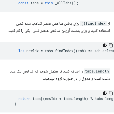
const
tabs
=
this
.
_allTabs
();
از
findIndex()
برای یافتن شاخص عنصر انتخاب شده فعلی
استفاده کنید و برای بدست آوردن شاخص عنصر قبلی، یکی را کم کنید.
let
newIdx
=
tabs
.
findIndex
((
tab
)
=
>
tab
.
selec
tabs.length
را اضافه کنید تا مطمئن شوید که شاخص یک عدد
مثبت است و مدول را در صورت لزوم بپیچید.
return
tabs
[(
newIdx
+
tabs
.
length
)
%
tabs
.
leng
}