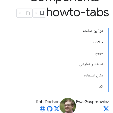
howto-tabs
در این صفحه
خلاصه
مرجع
نسخه ی نمایشی
مثال استفاده
کد
Rob Dodson
Ewa Gasperowicz