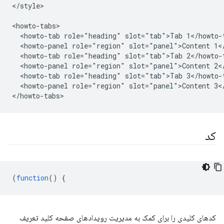
</style>

<howto-tabs>

  <howto-tab role="heading" slot="tab">Tab 1</howto-t
  <howto-panel role="region" slot="panel">Content 1</
  <howto-tab role="heading" slot="tab">Tab 2</howto-t
  <howto-panel role="region" slot="panel">Content 2</
  <howto-tab role="heading" slot="tab">Tab 3</howto-t
  <howto-panel role="region" slot="panel">Content 3</
کد
(
function
()
{
کدهای کلیدی را برای کمک به مدیریت رویدادهای صفحه کلید تعریف