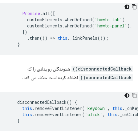
Promise
.
all
([
customElements
.
whenDefined
(
'howto-tab'
),
customElements
.
whenDefined
(
'howto-panel'
),
])
.
then
(()
=
>
this
.
_linkPanels
());
}
disconnectedCallback()
شنوندگان رویدادی را که
connectedCallback()
اضافه کرده است حذف می کند.
disconnectedCallback
()
{
this
.
removeEventListener
(
'keydown'
,
this
.
_onKe
this
.
removeEventListener
(
'click'
,
this
.
_onClic
}