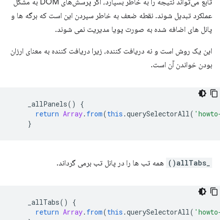
تابع می‌تواند نتیجه را به خاطر بسپارد، اگر پرسش‌های DOM به مشکل
عملکرد تبدیل شوند. نقطه ضعف به خاطر سپردن این است که برگه ها و
پانل های اضافه شده به صورت پویا مدیریت نمی شوند.
این یک روش است و نه دریافت کننده، زیرا دریافت کننده به معنای ارزان
بودن خواندن آن است.
_allPanels
()
{
return
Array
.
from
(
this
.
querySelectorAll
(
'howto
}
_allTabs()
همه تب ها را در پانل تب برمی گرداند.
_allTabs
()
{
return
Array
.
from
(
this
.
querySelectorAll
(
'howto