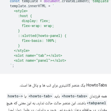
const
template
=
document
.
createElement
(
'template'
template
.
innerHTML
=
`
    <style>
      :host {
        display: flex;
        flex-wrap: wrap;
      }
      ::slotted(howto-panel) {
        flex-basis: 100%;
      }
    </style>
    <slot name="tab"></slot>
    <slot name="panel"></slot>
  `
;
HowtoTabs یک عنصر کانتینری برای تب ها و پانل ها است.
همه فرزندان
<howto-tabs>
باید
<howto-tab>
یا
<howto-
tabpanel>
باشند. این عنصر حالت حالت ندارد، به این معنی که هیچ
مقداری در حافظه پنهان ذخیره نمی شود و بنابراین، در طول زمان اجرا