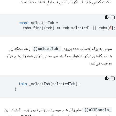
علامت گذاری شده اند. اگر نه، اکنون تب اول انتخاب شده است.
const
selectedTab
=
tabs
.
find
((
tab
)
=
>
tab
.
selected
)
||
tabs
[
0
];
سپس به برگه انتخاب شده بروید.
_selectTab()
از علامت‌گذاری
همه برگه‌های دیگر به‌عنوان حذف‌شده و مخفی کردن همه پانل‌های دیگر
مراقبت می‌کند.
this
.
_selectTab
(
selectedTab
);
}
_allPanels()
تمام پانل های موجود در پانل تب را برمی گرداند. این