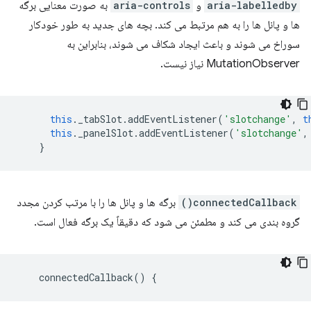
aria-labelledby
و
aria-controls
به صورت معنایی برگه
ها و پانل ها را به هم مرتبط می کند. بچه های جدید به طور خودکار
سوراخ می شوند و باعث ایجاد شکاف می شوند، بنابراین به
MutationObserver نیاز نیست.
this
.
_tabSlot
.
addEventListener
(
'slotchange'
,
t
this
.
_panelSlot
.
addEventListener
(
'slotchange'
,
}
connectedCallback()
برگه ها و پانل ها را با مرتب کردن مجدد
گروه بندی می کند و مطمئن می شود که دقیقاً یک برگه فعال است.
connectedCallback
()
{