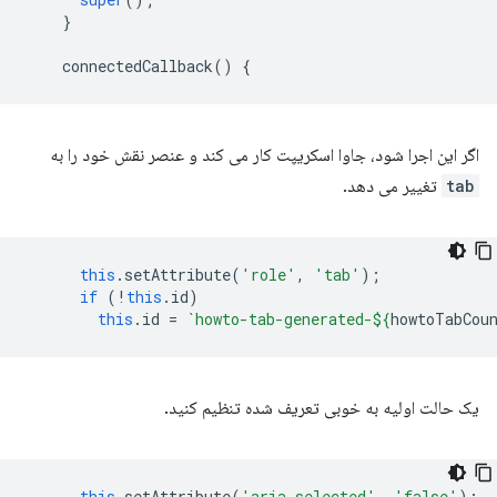
}
connectedCallback
()
{
اگر این اجرا شود، جاوا اسکریپت کار می کند و عنصر نقش خود را به
tab
تغییر می دهد.
this
.
setAttribute
(
'role'
,
'tab'
);
if
(
!
this
.
id
)
this
.
id
=
`howto-tab-generated-
${
howtoTabCou
یک حالت اولیه به خوبی تعریف شده تنظیم کنید.
this
.
setAttribute
(
'aria-selected'
,
'false'
);