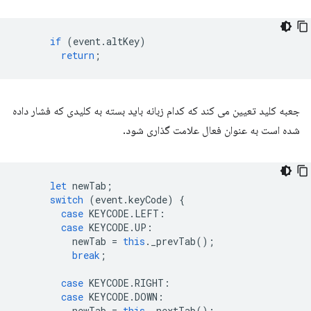
if
(
event
.
altKey
)
return
;
جعبه کلید تعیین می کند که کدام زبانه باید بسته به کلیدی که فشار داده
شده است به عنوان فعال علامت گذاری شود.
let
newTab
;
switch
(
event
.
keyCode
)
{
case
KEYCODE
.
LEFT
:
case
KEYCODE
.
UP
:
newTab
=
this
.
_prevTab
();
break
;
case
KEYCODE
.
RIGHT
:
case
KEYCODE
.
DOWN
:
newTab
=
this
.
_nextTab
();