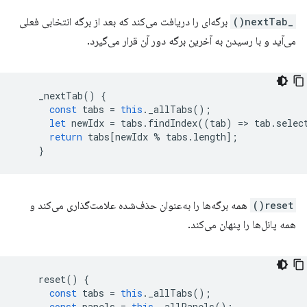
_nextTab()
برگه‌ای را دریافت می‌کند که بعد از برگه انتخابی فعلی
می‌آید و با رسیدن به آخرین برگه دور آن قرار می‌گیرد.
_nextTab
()
{
const
tabs
=
this
.
_allTabs
();
let
newIdx
=
tabs
.
findIndex
((
tab
)
=
>
tab
.
selec
return
tabs
[
newIdx
%
tabs
.
length
];
}
reset()
همه برگه‌ها را به‌عنوان حذف‌شده علامت‌گذاری می‌کند و
همه پانل‌ها را پنهان می‌کند.
reset
()
{
const
tabs
=
this
.
_allTabs
();
const
panels
=
this
.
_allPanels
();