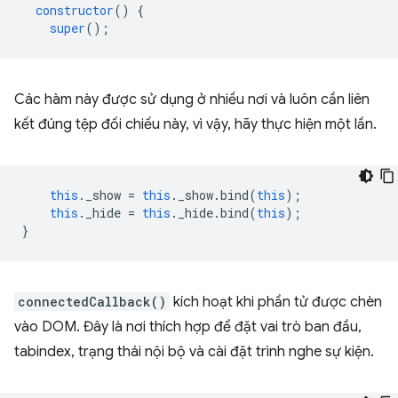
constructor
()
{
super
();
Các hàm này được sử dụng ở nhiều nơi và luôn cần liên
kết đúng tệp đối chiếu này, vì vậy, hãy thực hiện một lần.
this
.
_show
=
this
.
_show
.
bind
(
this
);
this
.
_hide
=
this
.
_hide
.
bind
(
this
);
}
connectedCallback()
kích hoạt khi phần tử được chèn
vào DOM. Đây là nơi thích hợp để đặt vai trò ban đầu,
tabindex, trạng thái nội bộ và cài đặt trình nghe sự kiện.