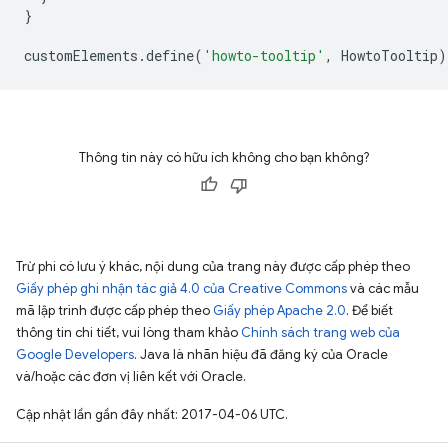
}
customElements
.
define
(
'howto-tooltip'
,
HowtoTooltip
)
Thông tin này có hữu ích không cho bạn không?
Trừ phi có lưu ý khác, nội dung của trang này được cấp phép theo
Giấy phép ghi nhận tác giả 4.0 của Creative Commons
và các mẫu
mã lập trình được cấp phép theo
Giấy phép Apache 2.0
. Để biết
thông tin chi tiết, vui lòng tham khảo
Chính sách trang web của
Google Developers
. Java là nhãn hiệu đã đăng ký của Oracle
và/hoặc các đơn vị liên kết với Oracle.
Cập nhật lần gần đây nhất: 2017-04-06 UTC.