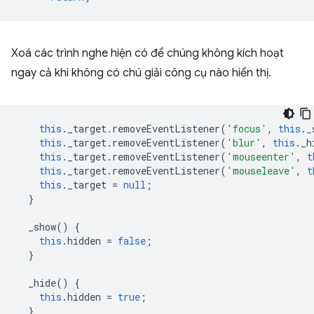
Xoá các trình nghe hiện có để chúng không kích hoạt
ngay cả khi không có chú giải công cụ nào hiển thị.
this
.
_target
.
removeEventListener
(
'focus'
,
this
.
_
this
.
_target
.
removeEventListener
(
'blur'
,
this
.
_h
this
.
_target
.
removeEventListener
(
'mouseenter'
,
t
this
.
_target
.
removeEventListener
(
'mouseleave'
,
t
this
.
_target
=
null
;
}
_show
()
{
this
.
hidden
=
false
;
}
_hide
()
{
this
.
hidden
=
true
;
}