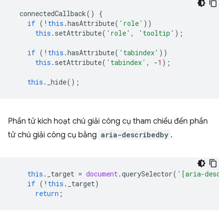
connectedCallback
()
{
if
(
!
this
.
hasAttribute
(
'role'
))
this
.
setAttribute
(
'role'
,
'tooltip'
);
if
(
!
this
.
hasAttribute
(
'tabindex'
))
this
.
setAttribute
(
'tabindex'
,
-
1
);
this
.
_hide
();
Phần tử kích hoạt chú giải công cụ tham chiếu đến phần
tử chú giải công cụ bằng
aria-describedby
.
this
.
_target
=
document
.
querySelector
(
'[aria-des
if
(
!
this
.
_target
)
return
;