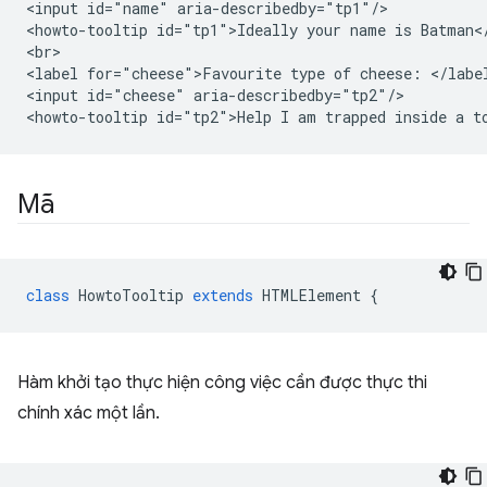
<input id="name" aria-describedby="tp1"/>

<howto-tooltip id="tp1">Ideally your name is Batman</
<br>

<label for="cheese">Favourite type of cheese: </label
<input id="cheese" aria-describedby="tp2"/>

Mã
class
HowtoTooltip
extends
HTMLElement
{
Hàm khởi tạo thực hiện công việc cần được thực thi
chính xác một lần.