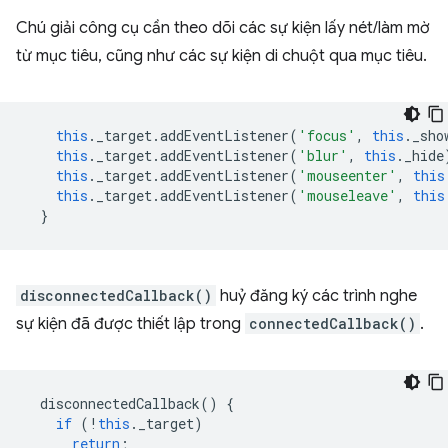
Chú giải công cụ cần theo dõi các sự kiện lấy nét/làm mờ
từ mục tiêu, cũng như các sự kiện di chuột qua mục tiêu.
this
.
_target
.
addEventListener
(
'focus'
,
this
.
_sho
this
.
_target
.
addEventListener
(
'blur'
,
this
.
_hide
this
.
_target
.
addEventListener
(
'mouseenter'
,
this
this
.
_target
.
addEventListener
(
'mouseleave'
,
this
}
disconnectedCallback()
huỷ đăng ký các trình nghe
sự kiện đã được thiết lập trong
connectedCallback()
.
disconnectedCallback
()
{
if
(
!
this
.
_target
)
return
;