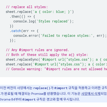
// replace all styles:
sheet
.
replace
(
'a { color: blue; }'
)
.
then
(()
=
>
{
console
.
log
(
'Styles replaced'
);
})
.
catch
(
err
=
>
{
console
.
error
(
'Failed to replace styles:'
,
err
);
});
// Any @import rules are ignored.
// Both of these still apply the a{} style:
sheet
.
replaceSync
(
'@import url("styles.css"); a { c
sheet
.
replace
(
'@import url("styles.css"); a { color
// Console warning: "@import rules are not allowed h
이전 버전의 사양에서는
가
규칙을 허용하고 이러한 규
replace()
@import
가 완료될 때 해결되는 Promise를 반환했습니다. 이 기능은
사양에서 삭제
되었
Chrome 84부터
규칙은 경고와 함께 무시됩니다.
@import