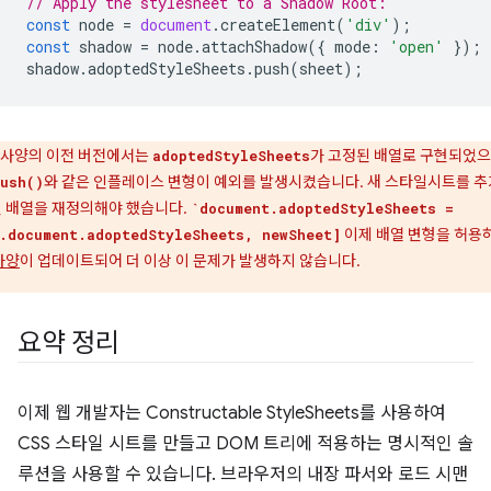
// Apply the stylesheet to a Shadow Root:
const
node
=
document
.
createElement
(
'div'
);
const
shadow
=
node
.
attachShadow
({
mode
:
'open'
});
shadow
.
adoptedStyleSheets
.
push
(
sheet
);
사양의 이전 버전에서는
가 고정된 배열로 구현되었
adoptedStyleSheets
와 같은 인플레이스 변형이 예외를 발생시켰습니다. 새 스타일시트를 
ush()
 배열을 재정의해야 했습니다.
`document.adoptedStyleSheets =
이제 배열 변형을 허용
.document.adoptedStyleSheets, newSheet]
사양
이 업데이트되어 더 이상 이 문제가 발생하지 않습니다.
요약 정리
이제 웹 개발자는 Constructable StyleSheets를 사용하여
CSS 스타일 시트를 만들고 DOM 트리에 적용하는 명시적인 솔
루션을 사용할 수 있습니다. 브라우저의 내장 파서와 로드 시맨