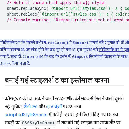
// Both of these still apply the a{} style:
sheet
.
replaceSync
(
'@import url("styles.css"); a { c
sheet
.
replace
(
'@import url("styles.css"); a { color
// Console warning: "@import rules are not allowed h
स्पेसिफ़िकेशन के पिछले वर्शन में,
ने
नियमों की अनुमति दी थी औ
replace()
@import
्रॉमिस दिखाया था, जो लोड होने के बाद पूरा हो गया था. इस सुविधा को
स्पेसिफ़िकेशन से हटा
 गया है
. साथ ही, Chrome 84 के बाद के वर्शन में,
नियमों को चेतावनी के साथ
@import
खा कर दिया जाता है.
बनाई गई स्टाइलशीट का इस्तेमाल करना
कॉन्स्ट्रक्ट की जा सकने वाली स्टाइलशीट की मदद से मिलने वाली दूसरी
नई सुविधा,
शैडो रूट
और
दस्तावेज़ों
पर उपलब्ध
adoptedStyleSheets
प्रॉपर्टी है. इससे, हमें किसी दिए गए DOM
सबट्री पर
CSSStyleSheet
से तय की गई स्टाइल को साफ़ तौर पर