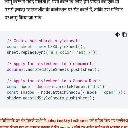
लागू करने में मदद मिलती है. ऐसा करने के लिए, हम प्रॉपर्टी को एक या
उससे ज़्यादा स्टाइलशीट के कलेक्शन पर सेट करते हैं, ताकि उस एलिमेंट
पर लागू किया जा सके.
// Create our shared stylesheet:
const
sheet
=
new
CSSStyleSheet
();
sheet
.
replaceSync
(
'a { color: red; }'
);
// Apply the stylesheet to a document:
document
.
adoptedStyleSheets
.
push
(
sheet
);
// Apply the stylesheet to a Shadow Root:
const
node
=
document
.
createElement
(
'div'
);
const
shadow
=
node
.
attachShadow
({
mode
:
'open'
});
shadow
.
adoptedStyleSheets
.
push
(
sheet
);
स्पेसिफ़िकेशन के पिछले वर्शन में,
को फ़्रीज़ किए गए कलेक्
adoptedStyleSheets
पर लागू किया गया था. इसका मतलब है कि
जैसे इन-प्लेस म्यूटेशन से अपवाद हुआ
push()