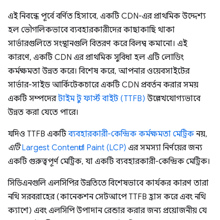
এই নিবন্ধে পূর্বে বর্ণিত হিসাবে, একটি CDN-এর প্রাথমিক উদ্দেশ্য
হল ভৌগলিকভাবে ব্যবহারকারীদের কাছাকাছি থাকা
সার্ভারগুলিতে সংস্থানগুলি বিতরণ করে বিলম্ব কমানো। এই
কারণে, একটি CDN এর প্রাথমিক সুবিধা হল এটি লোডিং
কর্মক্ষমতা উন্নত করে। বিশেষ করে, আপনার ওয়েবসাইটের
সার্ভার-সাইড আর্কিটেকচারে একটি CDN প্রবর্তন করার সময়
একটি সম্পদের
টাইম টু ফার্স্ট বাইট (TTFB)
উল্লেখযোগ্যভাবে
উন্নত করা যেতে পারে।
যদিও TTFB একটি
ব্যবহারকারী-কেন্দ্রিক কর্মক্ষমতা মেট্রিক
নয়,
এটি
Largest Contentful Paint (LCP)
এর সমস্যা নির্ণয়ের জন্য
একটি গুরুত্বপূর্ণ মেট্রিক, যা একটি ব্যবহারকারী-কেন্দ্রিক মেট্রিক।
সিডিএনগুলি এলসিপির উন্নতিতে বিশেষভাবে কার্যকর কারণ তারা
নথি সরবরাহের (কানেকশন সেটআপে TTFB হ্রাস করে এবং নথি
ক্যাশে) এবং এলসিপি উপাদান রেন্ডার করার জন্য প্রয়োজনীয় যে