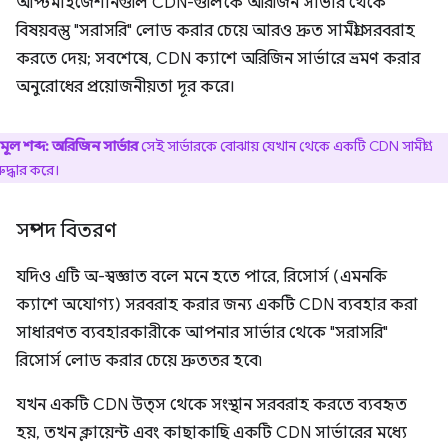
অপ্টিমাইজেশানগুলি CDN-গুলিকে অরিজিন সার্ভার থেকে
বিষয়বস্তু "সরাসরি" লোড করার চেয়ে আরও দ্রুত সামগ্রী সরবরাহ
করতে দেয়; সবশেষে, CDN ক্যাশে অরিজিন সার্ভারে ভ্রমণ করার
অনুরোধের প্রয়োজনীয়তা দূর করে।
মূল শব্দ:
অরিজিন সার্ভার
সেই সার্ভারকে বোঝায় যেখান থেকে একটি CDN সামগ্রী
ুদ্ধার করে।
সম্পদ বিতরণ
যদিও এটি অ-স্বজ্ঞাত বলে মনে হতে পারে, রিসোর্স (এমনকি
ক্যাশে অযোগ্য) সরবরাহ করার জন্য একটি CDN ব্যবহার করা
সাধারণত ব্যবহারকারীকে আপনার সার্ভার থেকে "সরাসরি"
রিসোর্স লোড করার চেয়ে দ্রুততর হবে৷
যখন একটি CDN উত্স থেকে সংস্থান সরবরাহ করতে ব্যবহৃত
হয়, তখন ক্লায়েন্ট এবং কাছাকাছি একটি CDN সার্ভারের মধ্যে