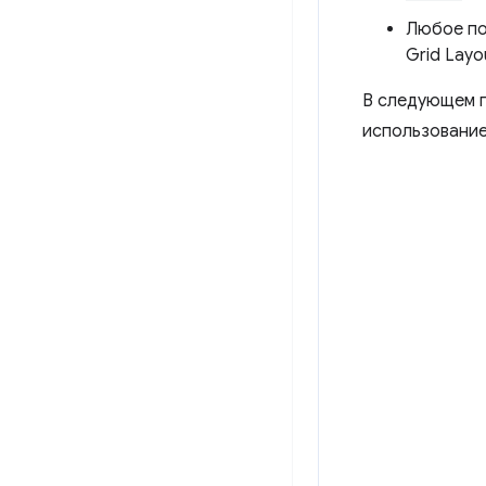
Любое по
Grid Layo
В следующем п
использование