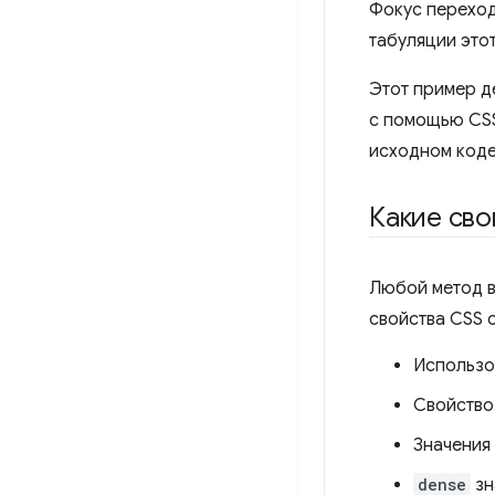
Фокус переход
табуляции это
Этот пример д
с помощью CSS
исходном коде
Какие сво
Любой метод в
свойства CSS 
Использ
Свойств
Значения
dense
зн