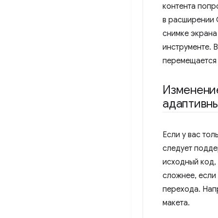
контента попр
в расширении
снимке экрана
инструменте. В
перемещается 
Изменение
адаптивны
Если у вас тол
следует подде
исходный код,
сложнее, если 
перехода. Нап
макета.