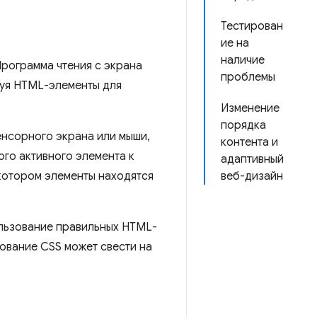
Тестирован
ие на
наличие
рограмма чтения с экрана
проблемы
зуя HTML-элементы для
Изменение
порядка
енсорного экрана или мыши,
контента и
го активного элемента к
адаптивный
 котором элементы находятся
веб-дизайн
ользование правильных HTML-
ование CSS может свести на