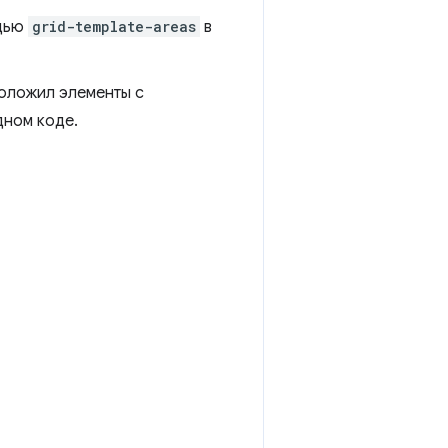
ощью
grid-template-areas
в
положил элементы с
дном коде.