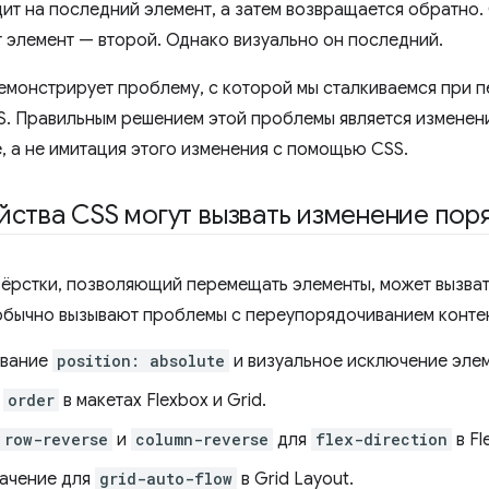
ит на последний элемент, а затем возвращается обратно.
т элемент — второй. Однако визуально он последний.
емонстрирует проблему, с которой мы сталкиваемся при 
. Правильным решением этой проблемы является изменени
, а не имитация этого изменения с помощью CSS.
йства CSS могут вызвать изменение пор
ёрстки, позволяющий перемещать элементы, может вызва
обычно вызывают проблемы с переупорядочиванием конте
ование
position: absolute
и визуальное исключение элем
о
order
в макетах Flexbox и Grid.
row-reverse
и
column-reverse
для
flex-direction
в Fl
ачение для
grid-auto-flow
в Grid Layout.