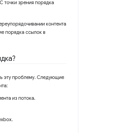
 С точки зрения порядка
переупорядочивании контента
е порядка ссылок в
ядка?
ть эту проблему. Следующие
нта:
ента из потока.
exbox.