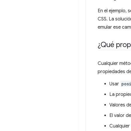
En el ejemplo,
CSS. La solució
emular ese cam
¿Qué prop
Cualquier méto
propiedades de
Usar
pos
La propi
Valores d
El valor d
Cualquier