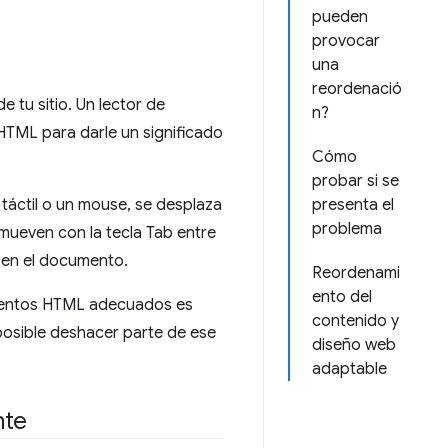
pueden
provocar
una
reordenació
 tu sitio. Un lector de
n?
HTML para darle un significado
Cómo
probar si se
 táctil o un mouse, se desplaza
presenta el
problema
 mueven con la tecla Tab entre
 en el documento.
Reordenami
ento del
ementos HTML adecuados es
contenido y
 posible deshacer parte de ese
diseño web
adaptable
nte