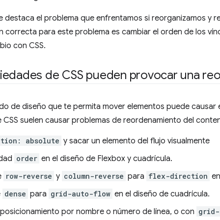
 se destaca el problema que enfrentamos si reorganizamos y 
n correcta para este problema es cambiar el orden de los vínc
bio con CSS.
iedades de CSS pueden provocar una reo
do de diseño que te permita mover elementos puede causar e
 CSS suelen causar problemas de reordenamiento del conten
ition: absolute
y sacar un elemento del flujo visualmente
edad
order
en el diseño de Flexbox y cuadrícula.
e
row-reverse
y
column-reverse
para
flex-direction
en
e
dense
para
grid-auto-flow
en el diseño de cuadrícula.
 posicionamiento por nombre o número de línea, o con
grid-