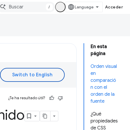
/
Acceder
En esta
página
Orden visual
en
comparació
n con el
orden de la
¿Te ha resultado útil?
fuente
nido
¿Qué
propiedades
de CSS