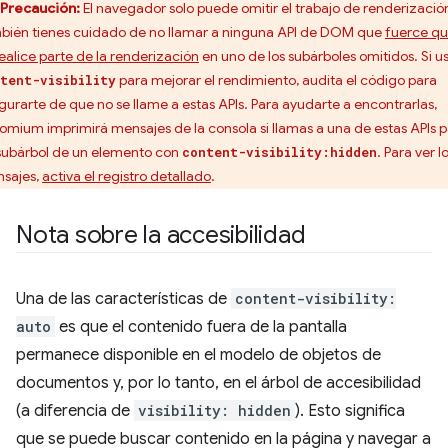
Precaución:
El navegador solo puede omitir el trabajo de renderización
bién tienes cuidado de no llamar a ninguna API de DOM que
fuerce q
realice parte de la renderización
en uno de los subárboles omitidos. Si u
para mejorar el rendimiento, audita el código para
tent-visibility
gurarte de que no se llame a estas APIs. Para ayudarte a encontrarlas,
omium imprimirá mensajes de la consola si llamas a una de estas APIs 
subárbol de un elemento con
. Para ver l
content-visibility:hidden
sajes,
activa el registro detallado
.
Nota sobre la accesibilidad
Una de las características de
content-visibility:
auto
es que el contenido fuera de la pantalla
permanece disponible en el modelo de objetos de
documentos y, por lo tanto, en el árbol de accesibilidad
(a diferencia de
visibility: hidden
). Esto significa
que se puede buscar contenido en la página y navegar a