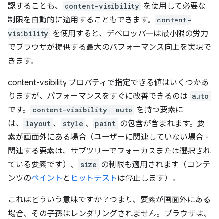
認することも、
content-visibility
を使用して必要な
制限を自動的に適用することもできます。
content-
visibility
を使用すると、デベロッパーは最小限の労力
でブラウザが提供する最大のパフォーマンス向上を実現で
きます。
content-visibility プロパティで指定できる値はいくつかあ
りますが、パフォーマンスをすぐに改善できるのは
auto
です。
content-visibility: auto
を持つ要素に
は、
layout
、
style
、
paint
の包含が含まれます。要
素が画面外にある場合（ユーザーに関連していない場合 -
関連する要素は、サブツリーでフォーカスまたは選択され
ている要素です）、
size
の制限も適用されます（コンテ
ンツの
ペイント
と
ヒットテスト
は停止します）。
これはどういう意味ですか？つまり、要素が画面外にある
場合、その子孫はレンダリングされません。ブラウザは、