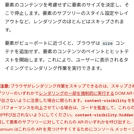
要素のコンテンツを考慮せずに要素のサイズを決定し、そ
こで停止します。要素のサブツリーのスタイル設定やレイ
アウトなど、レンダリングのほとんどはスキップされま
す。
要素がビューポートに近づくと、ブラウザは
size
コン
テナを追加せず、要素のコンテンツのペイントとヒットテ
ストを開始します。これにより、ユーザーに表示されるタ
イミングでレンダリング作業を実行できます。
注意:
ブラウザがレンダリング作業をスキップできるのは、スキップさ
ブツリーのいずれかで
レンダリングの一部を強制的に実行する
DOM API
び出さないように注意した場合に限られます。
を
content-visibility
てパフォーマンスを向上させている場合は、コードを監査して、これら
PI が呼び出されないようにしてください。
content-visibility:hidden
用して要素のサブツリーに対してこれらの API のいずれかを呼び出すと
romium はこれらの API を見つけやすくするためにコンソール メッセー