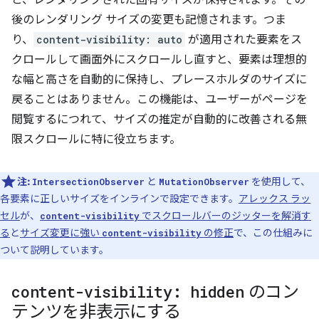
と、レンダリングされた固有サイズが保持されます。その
後のレンダリング サイズの変更も記憶されます。つま
り、
content-visibility: auto
が適用された要素をス
クロールして画面外にスクロールし直すと、要素は理想的
な幅と高さを自動的に保持し、プレースホルダのサイズに
戻ることはありません。この機能は、ユーザーがページを
閲覧するにつれて、サイズの推定が自動的に改善される無
限スクロールに特に役立ちます。
注:
と
を使用して、
IntersectionObserver
MutationObserver
各要素に正しいサイズをインラインで設定できます。
アレックス ラッ
セル
が、
でスクロールバーのジッターを解消す
content-visibility
る
と
サイズ変更に強い
の修正
で、この仕組みに
content-visibility
ついて説明しています。
content-visibility: hidden
のコン
テンツを非表示にする