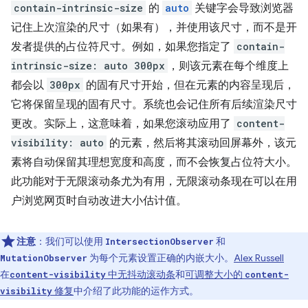
contain-intrinsic-size
的
auto
关键字会导致浏览器
记住上次渲染的尺寸（如果有），并使用该尺寸，而不是开
发者提供的占位符尺寸。例如，如果您指定了
contain-
intrinsic-size: auto 300px
，则该元素在每个维度上
都会以
300px
的固有尺寸开始，但在元素的内容呈现后，
它将保留呈现的固有尺寸。系统也会记住所有后续渲染尺寸
更改。实际上，这意味着，如果您滚动应用了
content-
visibility: auto
的元素，然后将其滚动回屏幕外，该元
素将自动保留其理想宽度和高度，而不会恢复占位符大小。
此功能对于无限滚动条尤为有用，无限滚动条现在可以在用
户浏览网页时自动改进大小估计值。
注意
：我们可以使用
和
IntersectionObserver
为每个元素设置正确的内嵌大小。
Alex Russell
MutationObserver
在
中无抖动滚动条
和
可调整大小的
content-visibility
content-
修复
中介绍了此功能的运作方式。
visibility