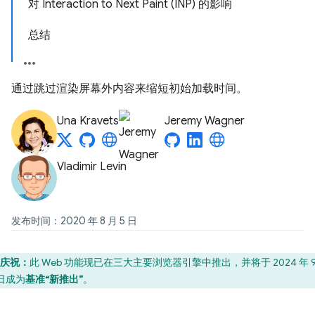
对 Interaction to Next Paint (INP) 的影响
总结
通过跳过渲染屏幕外内容来缩短初始加载时间。
Una Kravets
Jeremy Wagner
Vladimir Levin
发布时间：2020 年 8 月 5 日
庆祝：
此 Web 功能现已在三大主要浏览器引擎中推出，并将于 2024 年 9
 日成为
基准“新推出”
。