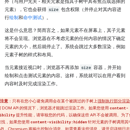
外（与用户无关 - 相关元素是指其子树中具有焦点或选择的
元素），它也会获得
size
包含权限（并停止对其内容进
行
绘制
和
命中测试
）。
这是什么意思？简而言之，如果元素不在屏幕上，其子元素
将不会呈现。浏览器在不考虑元素的任何内容的情况下确定
元素的大小，然后就停止了。系统会跳过大多数渲染，例如
元素子树的样式和布局。
当元素接近视口时，浏览器不再添加
size
容器，并开始
绘制和点击测试元素的内容。这样，系统就可以在用户看到
内容时及时完成渲染工作。
注意
：只有在您小心避免调用会在某个被跳过的子树上
强制执行部分渲染
何 DOM API 的情况下，浏览器才能跳过渲染工作。如果您使用
content-
提升性能，请审核您的代码，以确保这些 API 不会被调用。为了
ibility
查找，如果您使用
针对元素的子树调用其
content-visibility:hidden
API，Chromium 将输出控制台消息。如需查看这些消息，请
开启详细日志