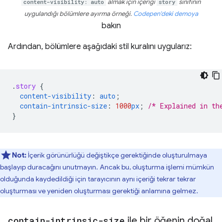
content-visibility: auto
almak için içeriği
story
sınıfının
uygulandığı bölümlere ayırma örneği.
Codepen'deki demoya
bakın
Ardından, bölümlere aşağıdaki stil kuralını uygularız:
.
story
{
content-visibility
:
auto
;
contain-intrinsic-size
:
1000
px
;
/* Explained in th
}
Not:
İçerik görünürlüğü değiştikçe gerektiğinde oluşturulmaya
başlayıp duracağını unutmayın. Ancak bu, oluşturma işlemi mümkün
olduğunda kaydedildiği için tarayıcının aynı içeriği tekrar tekrar
oluşturması ve yeniden oluşturması gerektiği anlamına gelmez.
contain-intrinsic-size
ile bir öğenin doğal