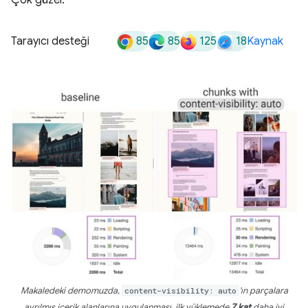
Çok güzel.
85
85
125
18
Tarayıcı desteği
Kaynak
Makaledeki demomuzda,
content-visibility: auto
'ın parçalara
ayrılmış içerik alanlarına uygulanması, ilk yüklemede
7 kat
daha iyi