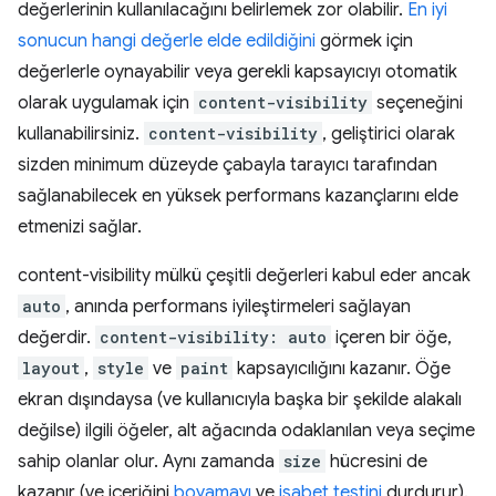
değerlerinin kullanılacağını belirlemek zor olabilir.
En iyi
sonucun hangi değerle elde edildiğini
görmek için
değerlerle oynayabilir veya gerekli kapsayıcıyı otomatik
olarak uygulamak için
content-visibility
seçeneğini
kullanabilirsiniz.
content-visibility
, geliştirici olarak
sizden minimum düzeyde çabayla tarayıcı tarafından
sağlanabilecek en yüksek performans kazançlarını elde
etmenizi sağlar.
content-visibility mülkü çeşitli değerleri kabul eder ancak
auto
, anında performans iyileştirmeleri sağlayan
değerdir.
content-visibility: auto
içeren bir öğe,
layout
,
style
ve
paint
kapsayıcılığını kazanır. Öğe
ekran dışındaysa (ve kullanıcıyla başka bir şekilde alakalı
değilse) ilgili öğeler, alt ağacında odaklanılan veya seçime
sahip olanlar olur. Aynı zamanda
size
hücresini de
kazanır (ve içeriğini
boyamayı
ve
isabet testini
durdurur).