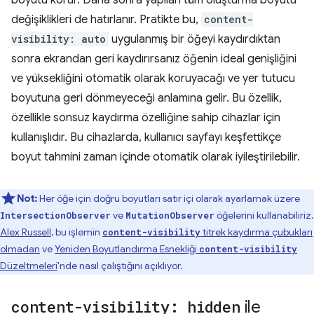
boyutu korur. Daha sonra yapılan tüm oluşturma boyutu
değişiklikleri de hatırlanır. Pratikte bu,
content-
visibility: auto
uygulanmış bir öğeyi kaydırdıktan
sonra ekrandan geri kaydırırsanız öğenin ideal genişliğini
ve yüksekliğini otomatik olarak koruyacağı ve yer tutucu
boyutuna geri dönmeyeceği anlamına gelir. Bu özellik,
özellikle sonsuz kaydırma özelliğine sahip cihazlar için
kullanışlıdır. Bu cihazlarda, kullanıcı sayfayı keşfettikçe
boyut tahmini zaman içinde otomatik olarak iyileştirilebilir.
Not:
Her öğe için doğru boyutları satır içi olarak ayarlamak üzere
ve
öğelerini kullanabiliriz.
IntersectionObserver
MutationObserver
Alex Russell
, bu işlemin
titrek kaydırma çubukları
content-visibility
olmadan
ve
Yeniden Boyutlandırma Esnekliği
content-visibility
Düzeltmeleri
'nde nasıl çalıştığını açıklıyor.
content-visibility: hidden
ile