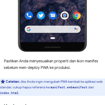
Pastikan Anda menyesuaikan properti dan ikon manifes
sebelum men-deploy PWA ke produksi.
Catatan:
Jika Anda ingin mengubah PWA kembali ke aplikasi web
standar, cukup hapus referensi ke
dari
manifest.webmanifest
.
index.html