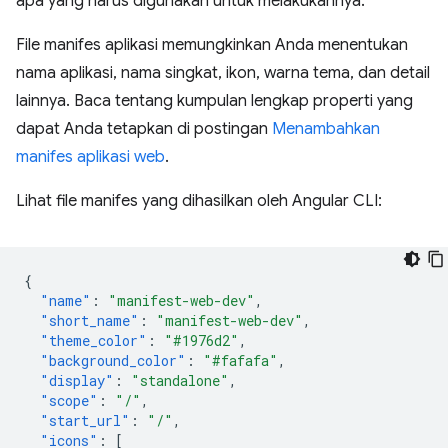
apa yang harus digunakan untuk melakukannya.
File manifes aplikasi memungkinkan Anda menentukan
nama aplikasi, nama singkat, ikon, warna tema, dan detail
lainnya. Baca tentang kumpulan lengkap properti yang
dapat Anda tetapkan di postingan
Menambahkan
manifes aplikasi web
.
Lihat file manifes yang dihasilkan oleh Angular CLI:
{
"name"
:
"manifest-web-dev"
,
"short_name"
:
"manifest-web-dev"
,
"theme_color"
:
"#1976d2"
,
"background_color"
:
"#fafafa"
,
"display"
:
"standalone"
,
"scope"
:
"/"
,
"start_url"
:
"/"
,
"icons"
:
[