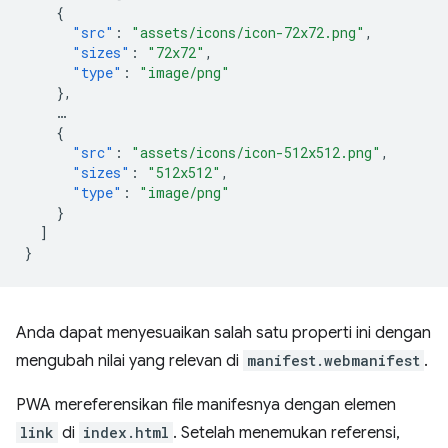
{
"src"
:
"assets/icons/icon-72x72.png"
,
"sizes"
:
"72x72"
,
"type"
:
"image/png"
},
…
{
"src"
:
"assets/icons/icon-512x512.png"
,
"sizes"
:
"512x512"
,
"type"
:
"image/png"
}
]
}
Anda dapat menyesuaikan salah satu properti ini dengan
mengubah nilai yang relevan di
manifest.webmanifest
.
PWA mereferensikan file manifesnya dengan elemen
link
di
index.html
. Setelah menemukan referensi,