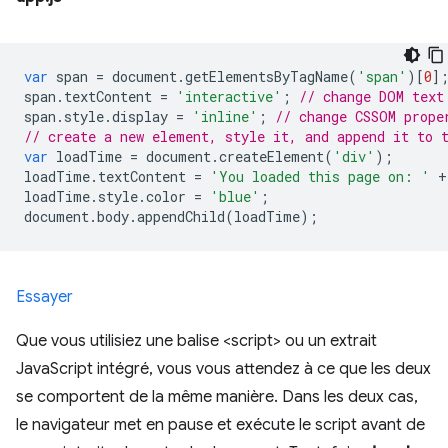
var
 span 
=
 document
.
getElementsByTagName
(
'span'
)[
0
]
span
.
textContent 
=
'interactive'
;
// change DOM text
span
.
style
.
display 
=
'inline'
;
// change CSSOM prope
// create a new element, style it, and append it to 
var
 loadTime 
=
 document
.
createElement
(
'div'
);
loadTime
.
textContent 
=
'You loaded this page on: '
+
loadTime
.
style
.
color 
=
'blue'
;
document
.
body
.
appendChild
(
loadTime
);
Essayer
Que vous utilisiez une balise <script> ou un extrait
JavaScript intégré, vous vous attendez à ce que les deux
se comportent de la même manière. Dans les deux cas,
le navigateur met en pause et exécute le script avant de