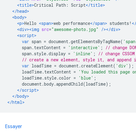
<title>
Critical Path: Script
</title>
</head>
<body>
<p>
Hello 
<span>
web performance
</span>
 students!
<
<div><img
src
=
"awesome-photo.jpg"
/></div>
<script>
var
 span 
=
 document
.
getElementsByTagName
(
'span
      span
.
textContent 
=
'interactive'
;
// change DO
      span
.
style
.
display 
=
'inline'
;
// change CSSOM
// create a new element, style it, and append 
var
 loadTime 
=
 document
.
createElement
(
'div'
);
      loadTime
.
textContent 
=
'You loaded this page o
      loadTime
.
style
.
color 
=
'blue'
;
      document
.
body
.
appendChild
(
loadTime
);
</script>
</body>
</html>
Essayer