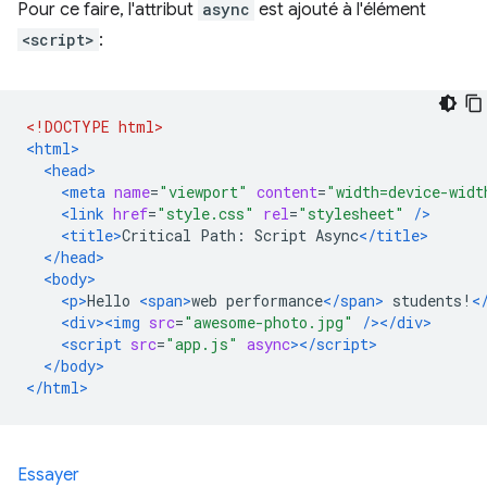
Pour ce faire, l'attribut
async
est ajouté à l'élément
<script>
:
<!DOCTYPE html>
<html>
<head>
<meta
name
=
"viewport"
content
=
"width=device-widt
<link
href
=
"style.css"
rel
=
"stylesheet"
/>
<title>
Critical Path: Script Async
</title>
</head>
<body>
<p>
Hello 
<span>
web performance
</span>
 students!
<
<div><img
src
=
"awesome-photo.jpg"
/></div>
<script
src
=
"app.js"
async
></script>
</body>
</html>
Essayer