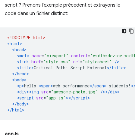
script ? Prenons l'exemple précédent et extrayons le
code dans un fichier distinct:
<!DOCTYPE html>
<html>
<head>
<meta
name
=
"viewport"
content
=
"width=device-widt
<link
href
=
"style.css"
rel
=
"stylesheet"
/>
<title>
Critical Path: Script External
</title>
</head>
<body>
<p>
Hello 
<span>
web performance
</span>
 students!
<
<div><img
src
=
"awesome-photo.jpg"
/></div>
<script
src
=
"app.js"
></script>
</body>
</html>
app.js