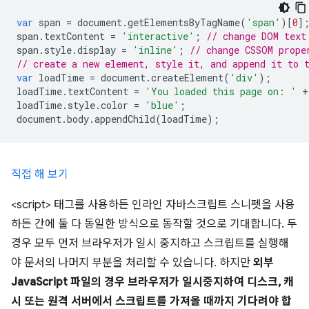
var
 span 
=
 document
.
getElementsByTagName
(
'span'
)[
0
]
span
.
textContent 
=
'interactive'
;
// change DOM text
span
.
style
.
display 
=
'inline'
;
// change CSSOM prope
// create a new element, style it, and append it to 
var
 loadTime 
=
 document
.
createElement
(
'div'
);
loadTime
.
textContent 
=
'You loaded this page on: '
+
loadTime
.
style
.
color 
=
'blue'
;
document
.
body
.
appendChild
(
loadTime
);
직접 해 보기
<script> 태그를 사용하든 인라인 자바스크립트 스니펫을 사용
하든 간에 둘 다 동일한 방식으로 동작할 것으로 기대합니다. 두
경우 모두 먼저 브라우저가 일시 중지하고 스크립트를 실행해
야 문서의 나머지 부분을 처리할 수 있습니다. 하지만
외부
JavaScript 파일의 경우 브라우저가 일시중지하여 디스크, 캐
시 또는 원격 서버에서 스크립트를 가져올 때까지 기다려야 합