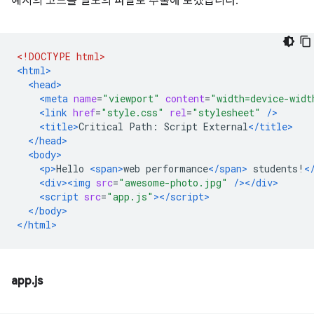
예시의 코드를 별도의 파일로 추출해 보겠습니다.
<!DOCTYPE html>
<html>
<head>
<meta
name
=
"viewport"
content
=
"width=device-widt
<link
href
=
"style.css"
rel
=
"stylesheet"
/>
<title>
Critical Path: Script External
</title>
</head>
<body>
<p>
Hello 
<span>
web performance
</span>
 students!
<
<div><img
src
=
"awesome-photo.jpg"
/></div>
<script
src
=
"app.js"
></script>
</body>
</html>
app.js