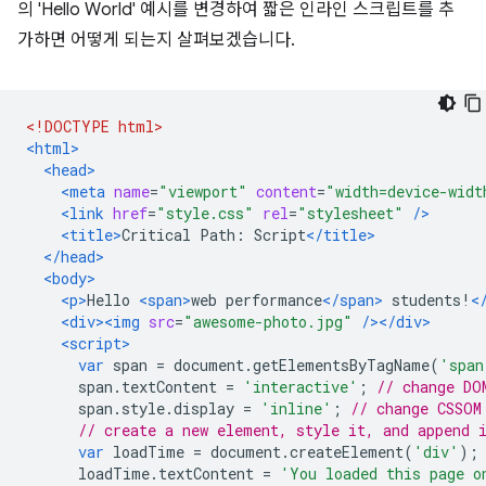
의 'Hello World' 예시를 변경하여 짧은 인라인 스크립트를 추
가하면 어떻게 되는지 살펴보겠습니다.
<!DOCTYPE html>
<html>
<head>
<meta
name
=
"viewport"
content
=
"width=device-widt
<link
href
=
"style.css"
rel
=
"stylesheet"
/>
<title>
Critical Path: Script
</title>
</head>
<body>
<p>
Hello 
<span>
web performance
</span>
 students!
<
<div><img
src
=
"awesome-photo.jpg"
/></div>
<script>
var
 span 
=
 document
.
getElementsByTagName
(
'span
      span
.
textContent 
=
'interactive'
;
// change DO
      span
.
style
.
display 
=
'inline'
;
// change CSSOM
// create a new element, style it, and append 
var
 loadTime 
=
 document
.
createElement
(
'div'
);
      loadTime
.
textContent 
=
'You loaded this page o