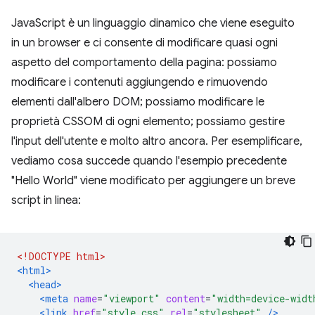
JavaScript è un linguaggio dinamico che viene eseguito
in un browser e ci consente di modificare quasi ogni
aspetto del comportamento della pagina: possiamo
modificare i contenuti aggiungendo e rimuovendo
elementi dall'albero DOM; possiamo modificare le
proprietà CSSOM di ogni elemento; possiamo gestire
l'input dell'utente e molto altro ancora. Per esemplificare,
vediamo cosa succede quando l'esempio precedente
"Hello World" viene modificato per aggiungere un breve
script in linea:
<!DOCTYPE html>
<html>
<head>
<meta
name
=
"viewport"
content
=
"width=device-widt
<link
href
=
"style.css"
rel
=
"stylesheet"
/>