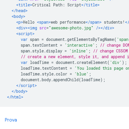
<title>
Critical Path: Script
</title>
</head>
<body>
<p>
Hello 
<span>
web performance
</span>
 students!
<
<div><img
src
=
"awesome-photo.jpg"
/></div>
<script>
var
 span 
=
 document
.
getElementsByTagName
(
'span
      span
.
textContent 
=
'interactive'
;
// change DO
      span
.
style
.
display 
=
'inline'
;
// change CSSOM
// create a new element, style it, and append 
var
 loadTime 
=
 document
.
createElement
(
'div'
);
      loadTime
.
textContent 
=
'You loaded this page o
      loadTime
.
style
.
color 
=
'blue'
;
      document
.
body
.
appendChild
(
loadTime
);
</script>
</body>
</html>
Prova