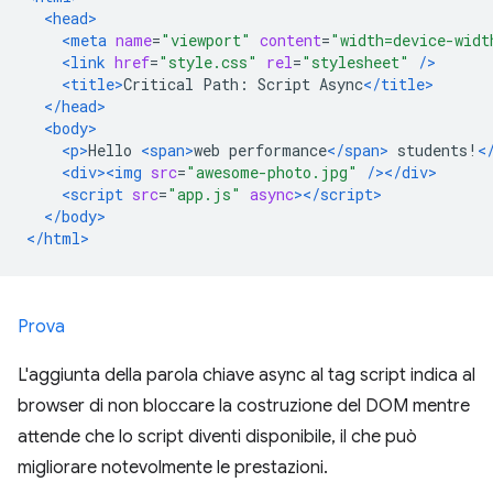
<head>
<meta
name
=
"viewport"
content
=
"width=device-widt
<link
href
=
"style.css"
rel
=
"stylesheet"
/>
<title>
Critical Path: Script Async
</title>
</head>
<body>
<p>
Hello 
<span>
web performance
</span>
 students!
<
<div><img
src
=
"awesome-photo.jpg"
/></div>
<script
src
=
"app.js"
async
></script>
</body>
</html>
Prova
L'aggiunta della parola chiave async al tag script indica al
browser di non bloccare la costruzione del DOM mentre
attende che lo script diventi disponibile, il che può
migliorare notevolmente le prestazioni.