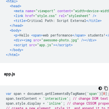
<html>
<head>
<meta
name
=
"viewport"
content
=
"width=device-widt
<link
href
=
"style.css"
rel
=
"stylesheet"
/>
<title>
Critical Path: Script External
</title>
</head>
<body>
<p>
Hello 
<span>
web performance
</span>
 students!
<
<div><img
src
=
"awesome-photo.jpg"
/></div>
<script
src
=
"app.js"
></script>
</body>
</html>
app.js
var
 span 
=
 document
.
getElementsByTagName
(
'span'
)[
0
]
span
.
textContent 
=
'interactive'
;
// change DOM text
span
.
style
.
display 
=
'inline'
;
// change CSSOM prope
// create a new element, style it, and append it to 