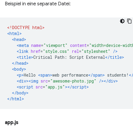
Beispiel in eine separate Datei:
<!DOCTYPE html>
<html>
<head>
<meta
name
=
"viewport"
content
=
"width=device-widt
<link
href
=
"style.css"
rel
=
"stylesheet"
/>
<title>
Critical Path: Script External
</title>
</head>
<body>
<p>
Hello 
<span>
web performance
</span>
 students!
<
<div><img
src
=
"awesome-photo.jpg"
/></div>
<script
src
=
"app.js"
></script>
</body>
</html>
app.js