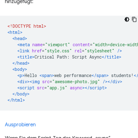
hinzugefügt:
<!DOCTYPE html>
<html>
<head>
<meta
name
=
"viewport"
content
=
"width=device-widt
<link
href
=
"style.css"
rel
=
"stylesheet"
/>
<title>
Critical Path: Script Async
</title>
</head>
<body>
<p>
Hello 
<span>
web performance
</span>
 students!
<
<div><img
src
=
"awesome-photo.jpg"
/></div>
<script
src
=
"app.js"
async
></script>
</body>
</html>
Ausprobieren