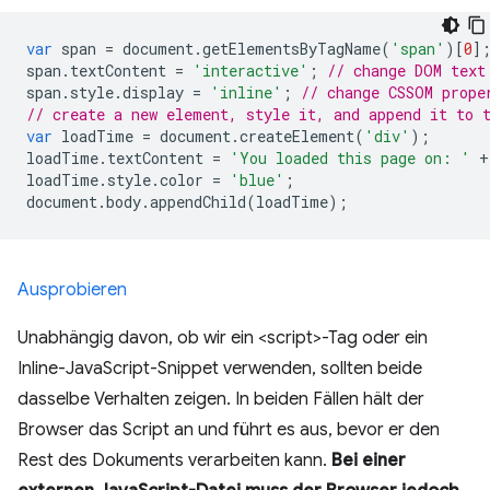
var
 span 
=
 document
.
getElementsByTagName
(
'span'
)[
0
]
span
.
textContent 
=
'interactive'
;
// change DOM text
span
.
style
.
display 
=
'inline'
;
// change CSSOM prope
// create a new element, style it, and append it to 
var
 loadTime 
=
 document
.
createElement
(
'div'
);
loadTime
.
textContent 
=
'You loaded this page on: '
+
loadTime
.
style
.
color 
=
'blue'
;
document
.
body
.
appendChild
(
loadTime
);
Ausprobieren
Unabhängig davon, ob wir ein <script>-Tag oder ein
Inline-JavaScript-Snippet verwenden, sollten beide
dasselbe Verhalten zeigen. In beiden Fällen hält der
Browser das Script an und führt es aus, bevor er den
Rest des Dokuments verarbeiten kann.
Bei einer