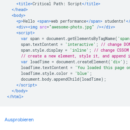
<title>
Critical Path: Script
</title>
</head>
<body>
<p>
Hello 
<span>
web performance
</span>
 students!
<
<div><img
src
=
"awesome-photo.jpg"
/></div>
<script>
var
 span 
=
 document
.
getElementsByTagName
(
'span
      span
.
textContent 
=
'interactive'
;
// change DO
      span
.
style
.
display 
=
'inline'
;
// change CSSOM
// create a new element, style it, and append 
var
 loadTime 
=
 document
.
createElement
(
'div'
);
      loadTime
.
textContent 
=
'You loaded this page o
      loadTime
.
style
.
color 
=
'blue'
;
      document
.
body
.
appendChild
(
loadTime
);
</script>
</body>
</html>
Ausprobieren