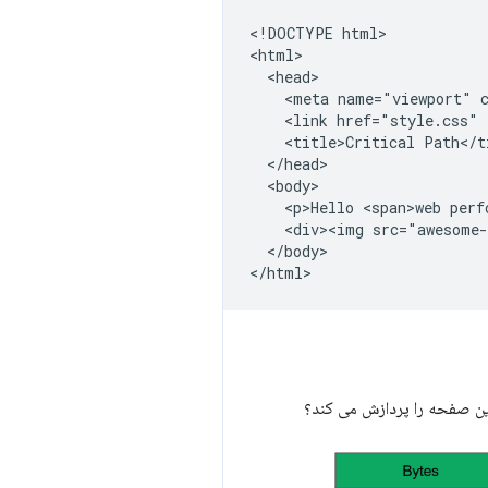
<!DOCTYPE html>

<html>

  <head>

    <meta name="viewport" c
    <link href="style.css" 
    <title>Critical Path</ti
  </head>

  <body>

    <p>Hello <span>web perf
    <div><img src="awesome-
  </body>
