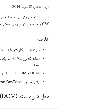
تاریخ انتشار: 31 مارس 2014
CSS را در سریع ترین زمان ممکن به مرورگر تحویل می دهیم.
خلاصه
بایت ها → کاراکترها → نش
شود.
DOM و CSSOM ساختارهای داده مستقلی هستند.
پانل عملکرد Chrome DevTools به ما امکان می دهد هزینه های ساخت و پردازش DOM و CSSOM را ضبط و بررسی کنیم.
مدل شیء سند (DOM)