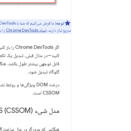
توجه:
سریع نیاز دارید،
اسناد Chrome DevTools
را بررسی 
اگر vTools
گلوگاه تبدیل شود.
درخت DOM ویژگی‌ها و رو
CSSOM است.
مدل شیء CSS (CSSOM)
هنگامی که مرورگر در حال ساخت DOM صفحه اصلی ما بود، با عنصر