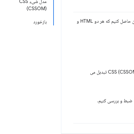
مدل شیء CSS
(CSSOM)
قبل از اینکه مرورگر بتواند صفحه را رندر کند، باید درخت های DOM و CSSOM را بسازد. در نتیجه، باید اطمینان حاصل کنیم که هر دو HTML و
بازخورد
نشانه گذاری HTML به یک مدل شی سند (DOM) تبدیل می شود. نشانه گذاری CSS به یک مدل شیء CSS (CSSOM) تبدیل می