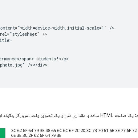
ontent="width=device-width,initial-scale=1" />

rel="stylesheet" />

tle>

ormance</span> students!</p>

photo.jpg" /></div>

ر چگونه این صفحه را پردازش می کند؟