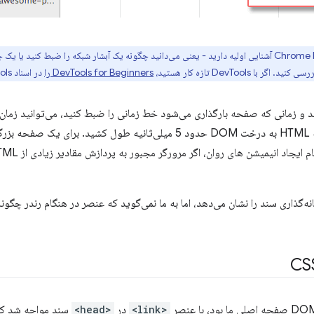
ما فرض می‌کنیم که شما با Chrome DevTools آشنایی اولیه دارید - یعنی می‌دانید چگونه یک آبشار شبکه را 
کنید. اگر با DevTools تازه کار هستید،
DevTools for Beginners را
در اسناد DevTools ما بررسی کنید.
Chrome De را باز کنید و زمانی که صفحه بارگذاری می‌شود خط زمانی را ضبط کنید، می‌توانید
کنید—در مثال قبلی، تبدیل یک تکه HTML به درخت DOM حدود 5 میلی‌ثانیه طول کش
ابط نشانه‌گذاری سند را نشان می‌دهد، اما به ما نمی‌گوید که عنصر در هنگام رندر چگ
<link>
در
<head>