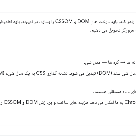
انه ها → گره ها → مدل شی.