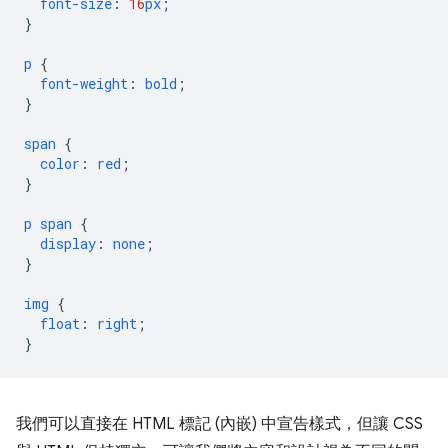
font-size
:
16
px
;
}
p
{
font-weight
:
bold
;
}
span
{
color
:
red
;
}
p
span
{
display
:
none
;
}
img
{
float
:
right
;
}
我們可以直接在 HTML 標記 (內嵌) 中宣告樣式，但讓 CSS