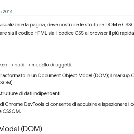
zo 2014
visualizzare la pagina, deve costruire le strutture DOM e CS
are sia il codice HTML sia il codice CSS al browser il più rapid
ken → nodi → modello di oggetti.
trasformato in un Document Object Model (DOM); il markup C
SSOM).
tture di dati indipendenti.
i di Chrome DevTools ci consente di acquisire e ispezionare i c
 e CSSOM.
 Model (DOM)