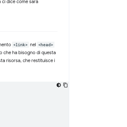
n ci dice come sarà
emento
<link>
nel
<head>
do che ha bisogno di questa
a risorsa, che restituisce i