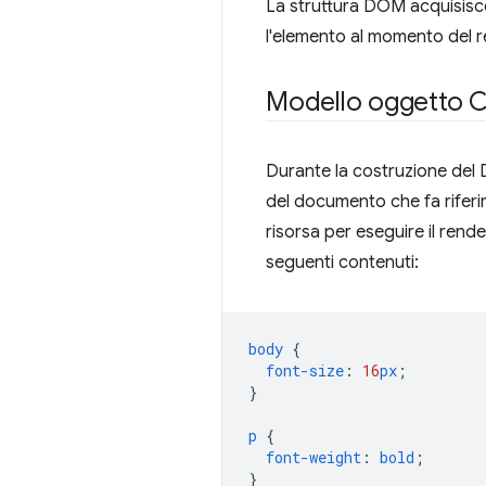
La struttura DOM acquisisce
l'elemento al momento del r
Modello oggetto 
Durante la costruzione del 
del documento che fa riferi
risorsa per eseguire il rend
seguenti contenuti:
body
{
font-size
:
16
px
;
}
p
{
font-weight
:
bold
;
}