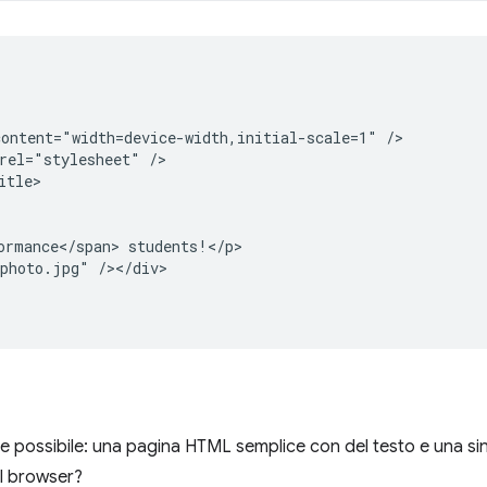
ontent="width=device-width,initial-scale=1" />

rel="stylesheet" />

tle>

ormance</span> students!</p>

photo.jpg" /></div>

lice possibile: una pagina HTML semplice con del testo e una 
l browser?