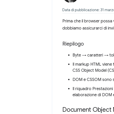
Data di pubblicazione: 31 mar
Prima che il browser possa 
dobbiamo assicurarci di invi
Riepilogo
Byte → caratteri → to
Il markup HTML viene 
CSS Object Model (C
DOM e CSSOM sono stru
Il riquadro Prestazion
elaborazione di DOM
Document Object