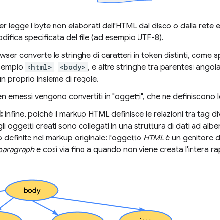
er legge i byte non elaborati dell'HTML dal disco o dalla rete e 
codifica specificata del file (ad esempio UTF-8).
owser converte le stringhe di caratteri in token distinti, come 
esempio
<html>
,
<body>
, e altre stringhe tra parentesi angol
un proprio insieme di regole.
en emessi vengono convertiti in "oggetti", che ne definiscono l
:
infine, poiché il markup HTML definisce le relazioni tra tag di
, gli oggetti creati sono collegati in una struttura di dati ad al
io definite nel markup originale: l'oggetto
HTML
è un genitore d
paragraph
e così via fino a quando non viene creata l'intera r