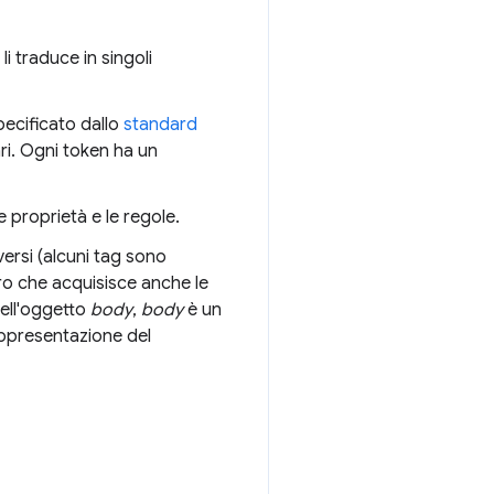
li traduce in singoli
specificato dallo
standard
ari. Ogni token ha un
e proprietà e le regole.
versi (alcuni tag sono
bero che acquisisce anche le
ell'oggetto
body
,
body
è un
appresentazione del