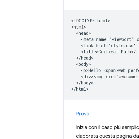
<!DOCTYPE html>

<html>

  <head>

    <meta name="viewport" c
    <link href="style.css" 
    <title>Critical Path</ti
  </head>

  <body>

    <p>Hello <span>web perf
    <div><img src="awesome-
  </body>

Prova
Inizia con il caso più semp
elaborata questa pagina da