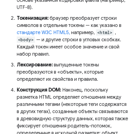
основе указанной кодировки файла (например,
UTF-8).
Токенизация:
браузер преобразует строки
символов в отдельные токены — как указано в
стандарте W3C HTML5,
например,
<html>
,
<body>
— и другие строки в угловых скобках.
Каждый токен имеет особое значение и свой
набор правил.
Лексирование:
выпущенные токены
преобразуются в «объекты», которые
определяют их свойства и правила.
Конструкция DOM:
Наконец, поскольку
разметка HTML определяет отношения между
различными тегами (некоторые теги содержатся
в других тегах), созданные объекты связываются
в древовидную структуру данных, которая также
фиксирует отношения родитель-потомок,
определенные в исходной разметке: объект