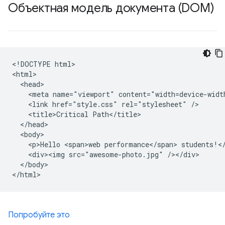
Объектная модель документа (DOM)
<!DOCTYPE html>

<html>

  <head>

    <meta name="viewport" content="width=device-width
    <link href="style.css" rel="stylesheet" />

    <title>Critical Path</title>

  </head>

  <body>

    <p>Hello <span>web performance</span> students!</
    <div><img src="awesome-photo.jpg" /></div>

  </body>

Попробуйте это