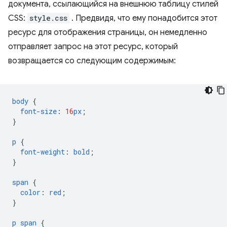
документа, ссылающийся на внешнюю таблицу стилей
CSS:
style.css
. Предвидя, что ему понадобится этот
ресурс для отображения страницы, он немедленно
отправляет запрос на этот ресурс, который
возвращается со следующим содержимым:
body
{
font-size
:
16
px
;
}
p
{
font-weight
:
bold
;
}
span
{
color
:
red
;
}
p
span
{