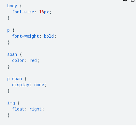
body
{
font-size
:
16
px
;
}
p
{
font-weight
:
bold
;
}
span
{
color
:
red
;
}
p
span
{
display
:
none
;
}
img
{
float
:
right
;
}