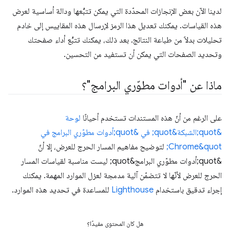
لدينا الآن بعض الإنجازات المحدّدة التي يمكن تتبُّعها ودالة أساسية لعرض
هذه القياسات. يمكنك تعديل هذا الرمز لإرسال هذه المقاييس إلى خادم
تحليلات بدلاً من طباعة النتائج. بعد ذلك، يمكنك تتبُّع أداء صفحتك
وتحديد الصفحات التي يمكن أن تستفيد من التحسين.
ماذا عن "أدوات مطوّري البرامج"؟
على الرغم من أنّ هذه المستندات تستخدم أحيانًا
لوحة
&quot;الشبكة&quot; في &quot;أدوات مطوّري البرامج في
Chrome&quot;
لتوضيح مفاهيم المسار الحرج للعرض، إلا أنّ
&quot;أدوات مطوّري البرامج&quot; ليست مناسبة لقياسات المسار
الحرج للعرض لأنّها لا تتضمّن آلية مدمجة لعزل الموارد المهمة. يمكنك
إجراء تدقيق باستخدام
Lighthouse
للمساعدة في تحديد هذه الموارد.
هل كان المحتوى مفيدًا؟