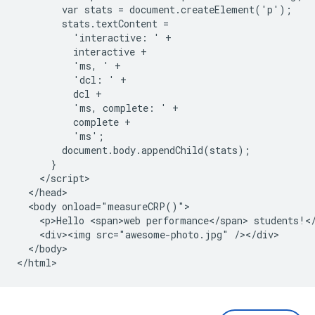
        var stats = document.createElement('p');

        stats.textContent =

          'interactive: ' +

          interactive +

          'ms, ' +

          'dcl: ' +

          dcl +

          'ms, complete: ' +

          complete +

          'ms';

        document.body.appendChild(stats);

      }

    </script>

  </head>

  <body onload="measureCRP()">

    <p>Hello <span>web performance</span> students!</
    <div><img src="awesome-photo.jpg" /></div>

  </body>
