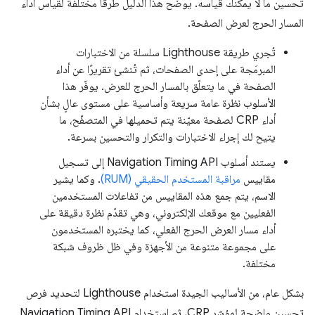
تحسين ما لا يمكنك قياسه. يوضّح هذا الدليل طرقًا مختلفة لقياس أداء
المسار الحرج لعرض الصفحة.
تُجري طريقة Lighthouse سلسلة من الاختبارات
المبرمَجة على إحدى الصفحات، ثم تُنشئ تقريرًا عن أداء
الصفحة في ما يتعلّق بالمسار الحرج للعرض. يوفّر هذا
الأسلوب نظرة عامة سريعة وأساسية على مستوى عالٍ بشأن
أداء CRP لصفحة معيّنة يتم تحميلها في المتصفّح، ما
يتيح لك إجراء الاختبارات والتكرار والتحسين بسرعة.
يستند أسلوب Navigation Timing API إلى تسجيل
مقاييس
مراقبة المستخدم الحقيقي (RUM)
. وكما يشير
الاسم، يتم جمع هذه المقاييس من تفاعلات المستخدمين
الفعليين مع موقعك الإلكتروني، وهي تقدّم نظرة دقيقة على
أداء مسار العرض الحرج الفعلي، كما يختبره المستخدمون
على مجموعة متنوعة من الأجهزة وفي ظل ظروف شبكة
مختلفة.
بشكل عام، من الأساليب الجيدة استخدام Lighthouse لتحديد فرص
تحسين واضحة لمؤشر CRP، ثم استخدام Navigation Timing API