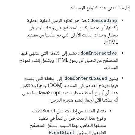
إذًا، ماذا تعني هذه الطوابع الزمنية؟
domLoading
: هذا هو الطابع الزمني لبداية العملية
بأكملها، أي عندما يكون المتصفّح على وشك البدء في
تحليل وحدات البايت الأولى التي تم تلقّيها من مستند
HTML.
domInteractive
: تشير إلى النقطة التي ينتهي فيها
المتصفّح من تحليل كل رموز HTML ويكتمل إنشاء نموذج
المستند.
يشير
domContentLoaded
إلى النقطة التي يصبح
فيها نموذج العناصر في المستند (DOM) جاهزًا ولا تكون
هناك أي أوراق أنماط تحظر تنفيذ JavaScript، ما يعني
أنّه يمكننا الآن (ربما) إنشاء شجرة العرض.
تنتظر العديد من إطارات عمل JavaScript
وقوع هذا الحدث قبل أن تبدأ في تنفيذ
منطقها الخاص. لهذا السبب، يسجّل المتصفّح
الطابعَين الزمنيَّين
EventStart