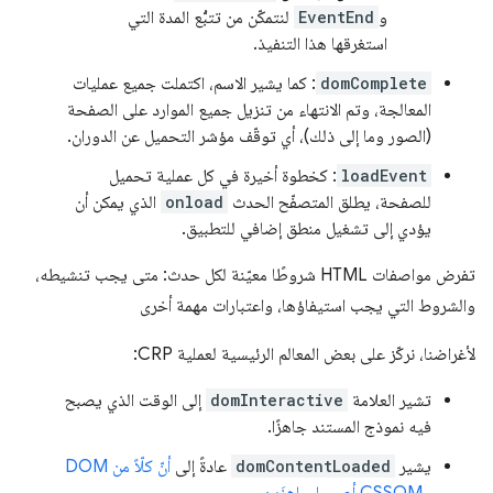
و
EventEnd
لنتمكّن من تتبُّع المدة التي
استغرقها هذا التنفيذ.
domComplete
: كما يشير الاسم، اكتملت جميع عمليات
المعالجة، وتم الانتهاء من تنزيل جميع الموارد على الصفحة
(الصور وما إلى ذلك)، أي توقّف مؤشر التحميل عن الدوران.
loadEvent
: كخطوة أخيرة في كل عملية تحميل
للصفحة، يطلق المتصفّح الحدث
onload
الذي يمكن أن
يؤدي إلى تشغيل منطق إضافي للتطبيق.
تفرض مواصفات HTML شروطًا معيّنة لكل حدث: متى يجب تنشيطه،
والشروط التي يجب استيفاؤها، واعتبارات مهمة أخرى
لأغراضنا، نركّز على بعض المعالم الرئيسية لعملية CRP:
تشير العلامة
domInteractive
إلى الوقت الذي يصبح
فيه نموذج المستند جاهزًا.
يشير
domContentLoaded
عادةً إلى
أنّ كلّاً من DOM