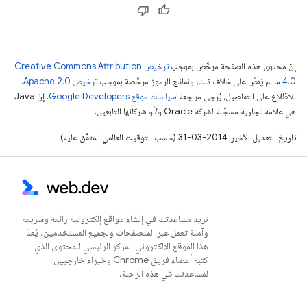
إنّ محتوى هذه الصفحة مرخّص بموجب
ترخيص Creative Commons Attribution
4.0‏
ما لم يُنصّ على خلاف ذلك، ونماذج الرموز مرخّصة بموجب
ترخيص Apache 2.0‏
.
للاطّلاع على التفاصيل، يُرجى مراجعة
سياسات موقع Google Developers‏
. إنّ Java
هي علامة تجارية مسجَّلة لشركة Oracle و/أو شركائها التابعين.
تاريخ التعديل الأخير: 2014-03-31 (حسب التوقيت العالمي المتفَّق عليه)
نريد مساعدتك في إنشاء مواقع إلكترونية رائعة وسريعة
وآمنة تعمل عبر المتصفحات ولجميع المستخدمين. يُعدّ
هذا الموقع الإلكتروني المركز الرئيسي للمحتوى الذي
كتبه أعضاء فريق Chrome وخبراء خارجيين
لمساعدتك في هذه الرحلة.