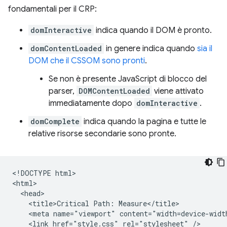
fondamentali per il CRP:
domInteractive
indica quando il DOM è pronto.
domContentLoaded
in genere indica quando
sia il
DOM che il CSSOM sono pronti
.
Se non è presente JavaScript di blocco del
parser,
DOMContentLoaded
viene attivato
immediatamente dopo
domInteractive
.
domComplete
indica quando la pagina e tutte le
relative risorse secondarie sono pronte.
<!DOCTYPE html>

<html>

  <head>

    <title>Critical Path: Measure</title>

    <meta name="viewport" content="width=device-width
    <link href="style.css" rel="stylesheet" />
