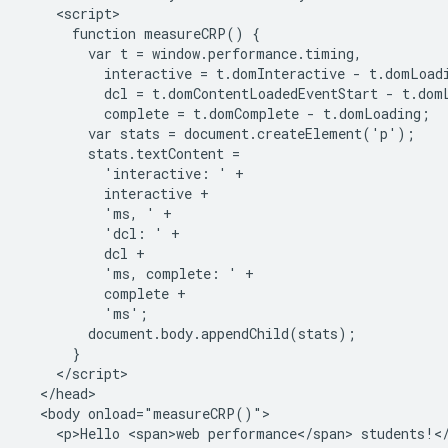
    <script>

      function measureCRP() {

        var t = window.performance.timing,

          interactive = t.domInteractive - t.domLoadi
          dcl = t.domContentLoadedEventStart - t.domL
          complete = t.domComplete - t.domLoading;

        var stats = document.createElement('p');

        stats.textContent =

          'interactive: ' +

          interactive +

          'ms, ' +

          'dcl: ' +

          dcl +

          'ms, complete: ' +

          complete +

          'ms';

        document.body.appendChild(stats);

      }

    </script>

  </head>

  <body onload="measureCRP()">

    <p>Hello <span>web performance</span> students!</