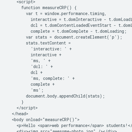
    <script>

      function measureCRP() {

        var t = window.performance.timing,

          interactive = t.domInteractive - t.domLoadi
          dcl = t.domContentLoadedEventStart - t.domL
          complete = t.domComplete - t.domLoading;

        var stats = document.createElement('p');

        stats.textContent =

          'interactive: ' +

          interactive +

          'ms, ' +

          'dcl: ' +

          dcl +

          'ms, complete: ' +

          complete +

          'ms';

        document.body.appendChild(stats);

      }

    </script>

  </head>

  <body onload="measureCRP()">

    <p>Hello <span>web performance</span> students!</
    <div><img src="awesome-photo.jpg" /></div>
