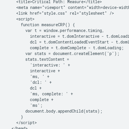
    <title>Critical Path: Measure</title>

    <meta name="viewport" content="width=device-width
    <link href="style.css" rel="stylesheet" />

    <script>

      function measureCRP() {

        var t = window.performance.timing,

          interactive = t.domInteractive - t.domLoadi
          dcl = t.domContentLoadedEventStart - t.domL
          complete = t.domComplete - t.domLoading;

        var stats = document.createElement('p');

        stats.textContent =

          'interactive: ' +

          interactive +

          'ms, ' +

          'dcl: ' +

          dcl +

          'ms, complete: ' +

          complete +

          'ms';

        document.body.appendChild(stats);

      }

    </script>

  </head>
