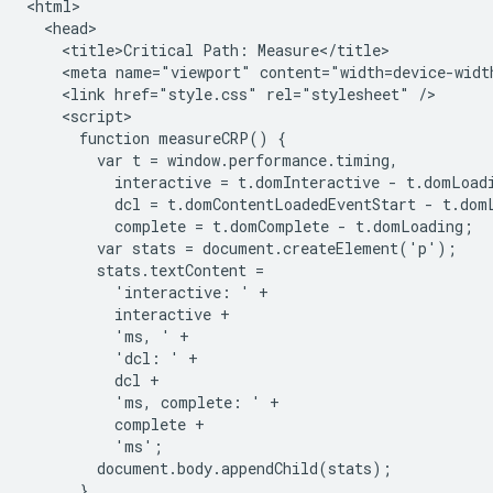
<html>

  <head>

    <title>Critical Path: Measure</title>

    <meta name="viewport" content="width=device-width
    <link href="style.css" rel="stylesheet" />

    <script>

      function measureCRP() {

        var t = window.performance.timing,

          interactive = t.domInteractive - t.domLoadi
          dcl = t.domContentLoadedEventStart - t.domL
          complete = t.domComplete - t.domLoading;

        var stats = document.createElement('p');

        stats.textContent =

          'interactive: ' +

          interactive +

          'ms, ' +

          'dcl: ' +

          dcl +

          'ms, complete: ' +

          complete +

          'ms';

        document.body.appendChild(stats);

      }
