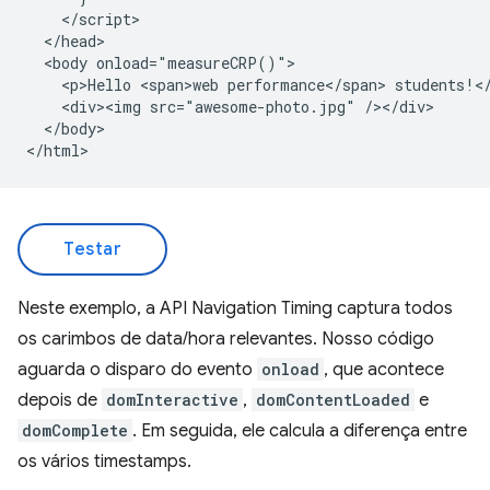
    </script>

  </head>

  <body onload="measureCRP()">

    <p>Hello <span>web performance</span> students!</
    <div><img src="awesome-photo.jpg" /></div>

  </body>

Testar
Neste exemplo, a API Navigation Timing captura todos
os carimbos de data/hora relevantes. Nosso código
aguarda o disparo do evento
onload
, que acontece
depois de
domInteractive
,
domContentLoaded
e
domComplete
. Em seguida, ele calcula a diferença entre
os vários timestamps.