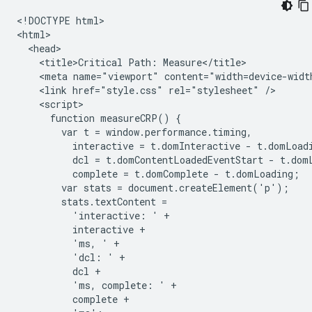
<!DOCTYPE html>

<html>

  <head>

    <title>Critical Path: Measure</title>

    <meta name="viewport" content="width=device-width
    <link href="style.css" rel="stylesheet" />

    <script>

      function measureCRP() {

        var t = window.performance.timing,

          interactive = t.domInteractive - t.domLoadi
          dcl = t.domContentLoadedEventStart - t.domL
          complete = t.domComplete - t.domLoading;

        var stats = document.createElement('p');

        stats.textContent =

          'interactive: ' +

          interactive +

          'ms, ' +

          'dcl: ' +

          dcl +

          'ms, complete: ' +

          complete +
