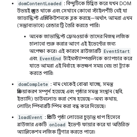
domContentLoaded
: বিন্দুটিকে চিহ্নিত করে যখন DOM
উভয়ই প্রস্তুত থাকে এবং সেখানে কোনো স্টাইলশীট নেই যা
জাভাস্ক্রিপ্ট এক্সিকিউশনকে ব্লক করছে—অর্থাৎ আমরা এখন
(সম্ভাব্যভাবে) রেন্ডার ট্রি তৈরি করতে পারি।
অনেক জাভাস্ক্রিপ্ট ফ্রেমওয়ার্ক তাদের নিজস্ব লজিক
চালানো শুরু করার আগে এই ইভেন্টের জন্য
অপেক্ষা করে। এই কারণে ব্রাউজারটি
EventStart
এবং
EventEnd
টাইমস্ট্যাম্পগুলিকে ক্যাপচার করে
যাতে আমরা এই নির্বাহে কতক্ষণ সময় নেয় তা ট্র্যাক
করতে পারি৷
domComplete
: নাম থেকেই বোঝা যাচ্ছে, সমস্ত
প্রক্রিয়াকরণ সম্পূর্ণ হয়েছে এবং পৃষ্ঠার সমস্ত সংস্থান (ছবি,
ইত্যাদি) ডাউনলোড করা শেষ হয়েছে—অন্য কথায়,
লোডিং স্পিনারটি স্পিন করা বন্ধ করে দিয়েছে।
loadEvent
: প্রতিটি পৃষ্ঠা লোডের চূড়ান্ত ধাপ হিসেবে
ব্রাউজার একটি
onload
ইভেন্ট ফায়ার করে যা অতিরিক্ত
অ্যাপ্লিকেশন লজিক ট্রিগার করতে পারে।