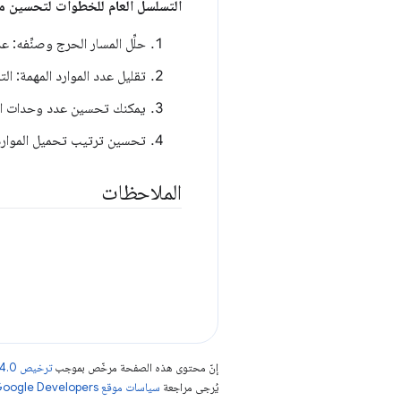
التسلسل العام للخطوات لتحسين مس
حلِّل المسار الحرج وصنِّفه: ع
تقليل عدد الموارد المهمة: ال
يمكنك تحسين عدد وحدات البايت
تحسين ترتيب تحميل الموارد ا
الملاحظات
إنّ محتوى هذه الصفحة مرخّص بموجب
ترخيص Creative Commons Attribution 4.0‏
يُرجى مراجعة
سياسات موقع Google Developers‏