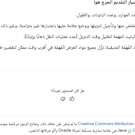
ار التقديم الحرج هو:
دد الموارد، وعدد البايتات، والطول.
تخلص منها وتأجيل تنزيلها ووضع علامة عليها باعتبارها غير متزامنة، وغير ذلك م
 المهمة لتقليل وقت التنزيل (عدد عمليات النقل ذهابًا وإيابًا).
لمُهمّة المتبقية: نزِّل جميع مواد العرض المُهمّة في أقرب وقت ممكن لتقصير ط
هل كان المحتوى مفيدًا؟
ما لم يُنصّ على خلاف ذلك، ونماذج الرموز مرخّصة بمو
. إنّ Java هي علامة تجارية مسجَّلة لشركة Oracle و/أو شركائها التابعين.