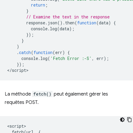
return
;
}
// Examine the text in the response
response
.
json
().
then
(
function
(
data
)
{
console
.
log
(
data
);
});
}
)
.
catch
(
function
(
err
)
{
console
.
log
(
'Fetch Error :-S'
,
err
);
});
<
/script
La méthode
fetch()
peut également gérer les
requêtes POST.
<
script
fetch
(
url
,
{