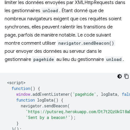
limiter les données envoyées par XMLHttpRequests dans
les gestionnaires
unload
. Étant donné que de
nombreux navigateurs exigent que ces requêtes soient
synchrones, elles peuvent ralentir les transitions de
page, parfois de manière notable. Le code suivant
montre comment utiliser
navigator.sendBeacon()
pour envoyer des données au serveur dans le
gestionnaire
pagehide
au lieu du gestionnaire
unload
.
<
script
function
()
{
window
.
addEventListener
(
'pagehide'
,
logData
,
fal
function
logData
()
{
navigator
.
sendBeacon
(
'https://putsreq.herokuapp.com/Dt7t2QzUkG18a
'Sent by a beacon!'
);
}
}();