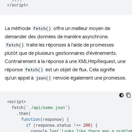
<
/script
La méthode
fetch()
offre un meilleur moyen de
demander des données de manière asynchrone.
fetch()
traite les réponses à l'aide de promesses
plutôt que de plusieurs gestionnaires d'événements.
Contrairement à la réponse à une XMLHttpRequest, une
réponse
fetch()
est un objet de flux. Cela signifie
qu'un appel à
json()
renvoie également une promesse.
<
script
fetch
(
'./api/some.json'
)
.
then
(
function
(
response
)
{
if
(
response
.
status
!==
200
)
{
console
.
log
(
'Looks like there was a proble