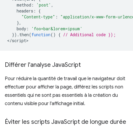
method
:
'post'
,
headers
:
{
"Content-type"
:
"application/x-www-form-urlenc
},
body
:
'foo=bar&lorem=ipsum'
}).
then
(
function
()
{
// Additional code });
<
/script
Différer l'analyse Java
Script
Pour réduire la quantité de travail que le navigateur doit
effectuer pour afficher la page, différez les scripts non
essentiels qui ne sont pas essentiels à la création du
contenu visible pour l'affichage initial.
Éviter les scripts Java
Script de longue durée