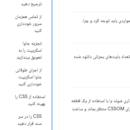
ترجیح دهید
از تماس همزمان
سرور خودداری
کنید
تجزیه جاوا
اسکریپت را به
عداد بایت‌های بحرانی دانلود شده
تعویق بیندازید
از اجرای طولانی
جاوا اسکریپت
خودداری کنید
استفاده از CSS را
ری شوند یا با استفاده از یک قطعه
بهینه کنید
جاوا اسکریپت خاص اضافه شوند. تجزیه کننده که جاوا اسکریپت را مسدود می کند، مرورگر را مجبور می کند تا برای CSSOM منتظر بماند و ساخت
CSS را در سر
سند قرار دهید