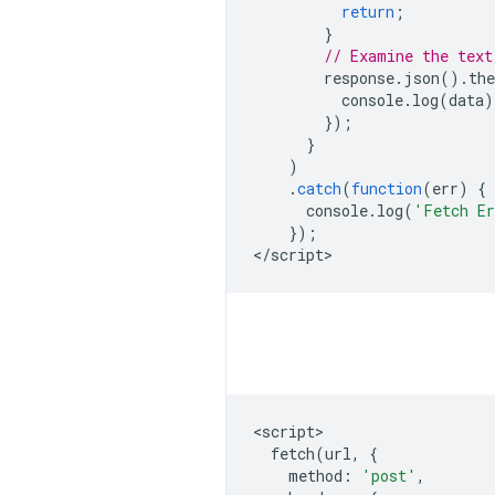
return
;
}
// Examine the text
response
.
json
().
the
console
.
log
(
data
)
});
}
)
.
catch
(
function
(
err
)
{
console
.
log
(
'Fetch E
});
<
/script
<
script
fetch
(
url
,
{
method
:
'post'
,