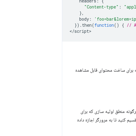
headers
:
{
"Content-type"
:
"app
},
body
:
'foo=bar&lorem=i
}).
then
(
function
()
{
// 
<
/script
که برای ساخت محتوای قابل مشاهده
ود می کند، بنابراین هرگونه منطق اولیه سازی که برای
سیم کنید تا به مرورگر اجازه داده