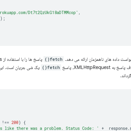
rokuapp.com/Dt7t2QzUkG18aDTMMcop'
,
);
واست داده های ناهمزمان ارائه می دهد.
fetch()
XMLHttpReq، پاسخ
fetch()
یک شی جریان است. این 
!==
200
)
{
s like there was a problem. Status Code: '
+
response
.