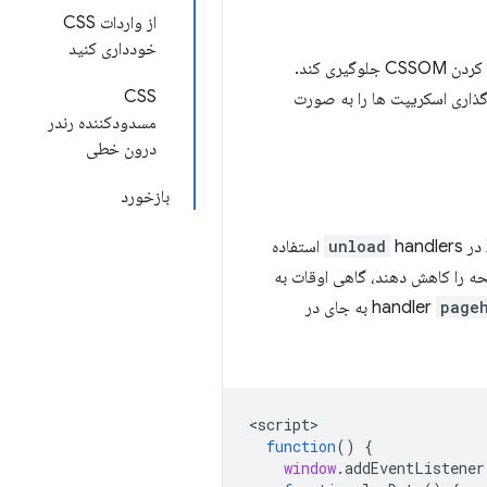
از واردات CSS
خودداری کنید
منابع ناهمزمان تجزیه کننده سند را رفع انسداد کرده و به مرورگر اجازه می دهد تا قبل از اجرای اسکریپت از مسدود کردن CSSOM جلوگیری کند.
CSS
گذاری اسکریپت ها را به صورت
مسدودکننده رندر
درون خطی
بازخورد
unload
handlers استفاده
فحه را کاهش دهند، گاهی اوقات به
page
به جای در
<
script
function
()
{
window
.
addEventListener