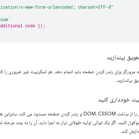
lication/x-www-form-urlencoded; charset=UTF-8"
psum'
Additional code });
عویق بیندازید
که مرورگر برای رندر کردن صفحه باید انجام دهد، هر اسکریپت غیر ضروری را 
ق بیاندازید.
یپت خودداری کنید
جاوا اسکریپت طولانی مدت، مرورگر را از ساخت DOM، CSSOM و رندر کردن صفحه مسد
ول کنید. اگر یک توالی اولیه طولانی نیاز به اجرا دارد، آن را به چند مرحله تق
ردازش کند.