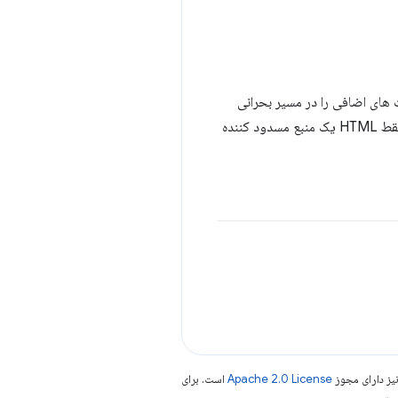
HTML قرار دهید. این کار رفت و برگشت های اضافی را در مسیر بحرانی
حذف می کند و اگر به درستی انجام شود می تواند طول مسیر بحرانی "یک رفت و برگشت" را ارائه دهد که در آن فقط HTML یک منبع مسدود کننده
یز دارای مجوز
Apache 2.0 License
است. برای