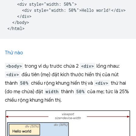
    <div style="width: 50%">

      <div style="width: 50%">Hello world!</div>

    </div>

  </body>

Thử nào
<body>
trong ví dụ trước chứa 2
<div>
lồng nhau:
<div>
đầu tiên (mẹ) đặt kích thước hiển thị của nút
thành
50%
chiều rộng khung hiển thị và
<div>
thứ hai
(do mẹ chứa) đặt
width
thành
50%
của mẹ; tức là 25%
chiều rộng khung hiển thị.