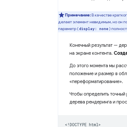
Примечание:
В качестве кратко
делает элемент невидимым, но он по
параметр (
) полност
display: none
Конечный результат — де
на экране контента.
Созда
До этого момента мы рассч
положение и размер в обл
«переформатирование».
Чтобы определить точный 
дерева рендеринга и про
<!DOCTYPE html>
