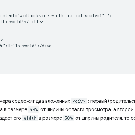
ontent="width=device-width,initial-scale=1" />

llo world!</title>

>

%">Hello world!</div>

мера содержит два вложенных
<div>
: первый (родительс
а в размере
50%
от ширины области просмотра, а второй
адает его
width
в размере
50%
от ширины родителя, то е