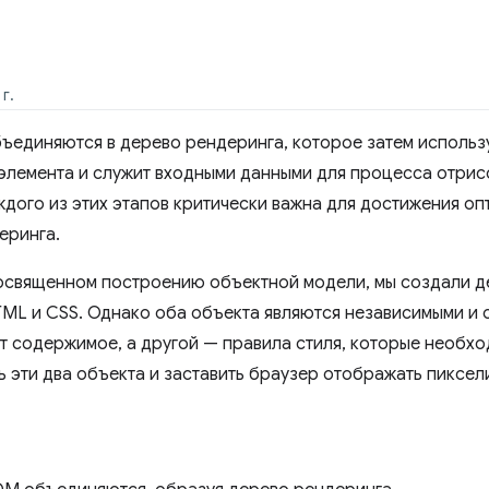
г.
единяются в дерево рендеринга, которое затем использу
элемента и служит входными данными для процесса отрис
ждого из этих этапов критически важна для достижения о
еринга.
освященном построению объектной модели, мы создали 
ML и CSS. Однако оба объекта являются независимыми и 
т содержимое, а другой — правила стиля, которые необхо
ь эти два объекта и заставить браузер отображать пиксел