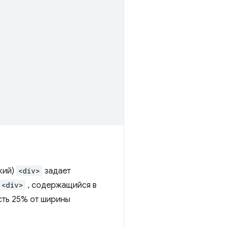
кий)
<div>
задает
<div>
, содержащийся в
сть 25% от ширины