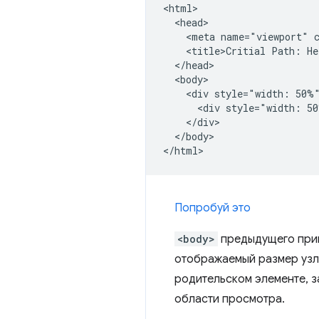
<html>

  <head>

    <meta name="viewport" c
    <title>Critial Path: He
  </head>

  <body>

    <div style="width: 50%"
      <div style="width: 50
    </div>

  </body>

Попробуй это
<body>
предыдущего при
отображаемый размер узл
родительском элементе, з
области просмотра.