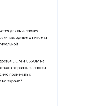
ется для вычисления
овки, выводящего пиксели
птимальной
деревья DOM и CSSOM на
отражают разные аспекты
димо применить к
и на экране?