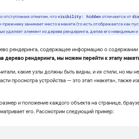
го отступления отметим, что
отличается от
visibility: hidden
di
-прежнему занимает место в макете (то есть отображается как пуст
ью удаляет элемент из дерева рендеринга, делая его невидимым и 
рево рендеринга, содержащее информацию о содержании и
в дерево рендеринга, мы можем перейти к этапу макет
итали, какие узлы должны быть видны, и их стили, но мы н
асти просмотра устройства — это этап «макета», также из
размер и положение каждого объекта на странице, браузе
сматривает его. Рассмотрим следующий пример: