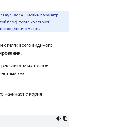
. Первый параметр
splay: none
ой блок), тогда как второй
не входящим в макет.
 стилях всего видимого
ирования.
е рассчитали их точное
вестный как
р начинает с корня