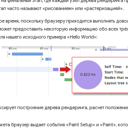
на финальный этап, где каждый узел дерева рендеринга 
этап часто называют «рисованием» или «растеризацией».
ое время, поскольку браузеру приходится выполнять дово
ожет предоставить некоторую информацию обо всех трёх
для нашего исходного примера «Hello World»:
сирует построение дерева рендеринга, расчет положени
кета браузер выдает события «Paint Setup» и «Paint», ко