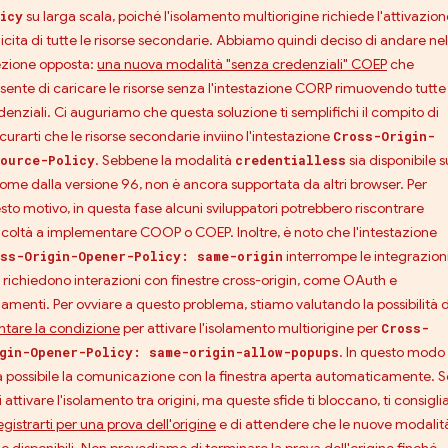
su larga scala, poiché l'isolamento multiorigine richiede l'attivazion
icy
licita di tutte le risorse secondarie. Abbiamo quindi deciso di andare nel
ezione opposta:
una nuova modalità "senza credenziali" COEP
che
sente di caricare le risorse senza l'intestazione CORP rimuovendo tutte 
denziali. Ci auguriamo che questa soluzione ti semplifichi il compito di
curarti che le risorse secondarie inviino l'intestazione
Cross-Origin-
. Sebbene la modalità
sia disponibile s
ource-Policy
credentialless
ome dalla versione 96, non è ancora supportata da altri browser. Per
sto motivo, in questa fase alcuni sviluppatori potrebbero riscontrare
ficoltà a implementare COOP o COEP. Inoltre, è noto che l'intestazione
interrompe le integrazion
ss-Origin-Opener-Policy: same-origin
 richiedono interazioni con finestre cross-origin, come OAuth e
amenti. Per ovviare a questo problema, stiamo valutando la possibilità d
entare la condizione
per attivare l'isolamento multiorigine per
Cross-
. In questo modo
gin-Opener-Policy: same-origin-allow-popups
à possibile la comunicazione con la finestra aperta automaticamente. S
 attivare l'isolamento tra origini, ma queste sfide ti bloccano, ti consigl
egistrarti per una prova dell'origine
e di attendere che le nuove modalit