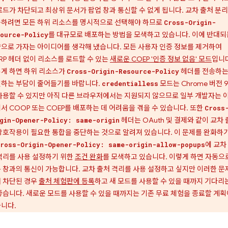
로드가 차단되고 최상위 문서가 팝업 창과 통신할 수 없게 됩니다. 교차 출처 분
하려면 모든 하위 리소스를 명시적으로 선택해야 하므로
Cross-Origin-
를 대규모로 배포하는 방법을 모색하고 있습니다. 이에 반대되
ource-Policy
으로 가자는 아이디어를 생각해 냈습니다. 모든 사용자 인증 정보를 제거하여
RP 헤더 없이 리소스를 로드할 수 있는
새로운 COEP '인증 정보 없음' 모드
입니
게 하면 하위 리소스가
헤더를 전송하
Cross-Origin-Resource-Policy
하는 부담이 줄어들기를 바랍니다.
모드는 Chrome 버전 
credentialless
사용할 수 있지만 아직 다른 브라우저에서는 지원되지 않으므로 일부 개발자는 이
서 COOP 또는 COEP를 배포하는 데 어려움을 겪을 수 있습니다. 또한
Cross
헤더는 OAuth 및 결제와 같이 교차
gin-Opener-Policy: same-origin
상호작용이 필요한 통합을 중단하는 것으로 알려져 있습니다. 이 문제를 완화하기
에 교차
ross-Origin-Opener-Policy: same-origin-allow-popups
격리를 사용 설정하기 위한
조건 완화
를 모색하고 있습니다. 이렇게 하면 자동으
 창과의 통신이 가능합니다. 교차 출처 격리를 사용 설정하고 싶지만 이러한 문
 차단된 경우
출처 체험판에 등록
하고 새 모드를 사용할 수 있을 때까지 기다리
좋습니다. 새로운 모드를 사용할 수 있을 때까지는 기존 무료 체험을 종료할 계획
니다.