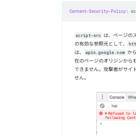
Content
-
Security
-
Policy
:
 sc
script-src
は、ページの
の有効な参照元として、
ht
は、
apis.google.com
から
在のページのオリジンからも 
できません。攻撃者がサイ
せん。