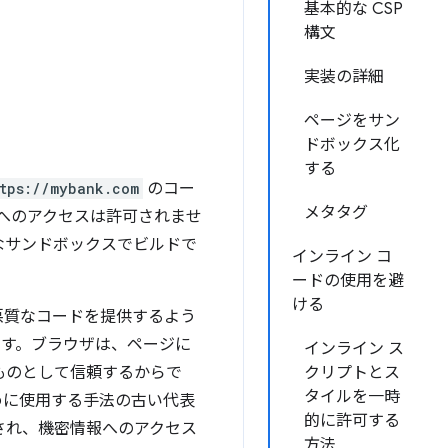
基本的な CSP
構文
実装の詳細
ページをサン
ドボックス化
する
tps://mybank.com
のコー
メタタグ
へのアクセスは許可されませ
なサンドボックスでビルドで
インライン コ
ードの使用を避
ける
悪質なコードを提供するよう
です。ブラウザは、ページに
インライン ス
ものとして信頼するからで
クリプトとス
タイルを一時
めに使用する手法の古い代表
的に許可する
され、機密情報へのアクセス
方法