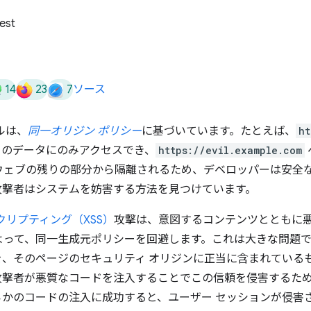
est
14
23
7
ソース
ルは、
同一オリジン ポリシー
に基づいています。たとえば、
ht
のデータにのみアクセスでき、
https://evil.example.com
ウェブの残りの部分から隔離されるため、デベロッパーは安全
攻撃者はシステムを妨害する方法を見つけています。
クリプティング（XSS）
攻撃は、意図するコンテンツとともに
よって、同一生成元ポリシーを回避します。これは大きな問題
を、そのページのセキュリティ オリジンに正当に含まれている
攻撃者が悪質なコードを注入することでこの信頼を侵害するた
らかのコードの注入に成功すると、ユーザー セッションが侵害