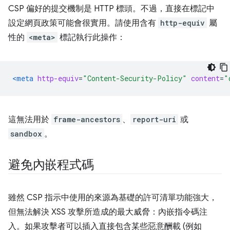
CSP 偏好的提交機制是 HTTP 標頭。不過，直接在標記中
設定網頁政策可能會很實用。請使用含有
http-equiv
屬
性的
<meta>
標記執行此操作：
<meta
http-equiv
=
"Content-Security-Policy"
content
=
"
這無法用於
frame-ancestors
、
report-uri
或
sandbox
。
避免內嵌程式碼
雖然 CSP 指示中使用的來源為基礎的許可清單功能強大，
但無法解決 XSS 攻擊所造成的最大威脅：內嵌指令碼注
入。如果攻擊者可以插入直接包含某些惡意酬載 (例如