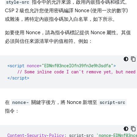
style-src
指令中的允許來源，啟用內嵌指令碼和樣式。
CSP 2 級也允許您使用密碼編譯 Nonce (使用一次的數字)
或雜湊，將特定內嵌指令碼加入白名單，如下所示。
如要使用 Nonce，請為指令碼標記提供 Nonce 屬性。其值
必須與信任來源清單中的值相符。例如：
<script
nonce
=
"EDNnf03nceIOfn39fn3e9h3sdfa"
>
// Some inline code I can't remove yet, but need
</script>
在
nonce-
關鍵字後方，將 Nonce 新增至
script-src
指令：
Content
-
Security
-
Policy
:
 script
-
src 
'nonce-EDNnf03nc