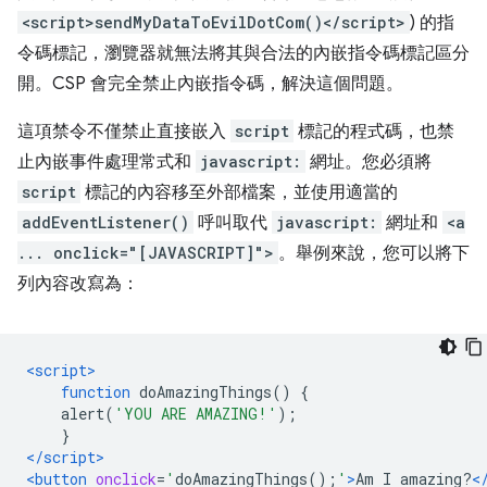
<script>sendMyDataToEvilDotCom()</script>
) 的指
令碼標記，瀏覽器就無法將其與合法的內嵌指令碼標記區分
開。CSP 會完全禁止內嵌指令碼，解決這個問題。
這項禁令不僅禁止直接嵌入
script
標記的程式碼，也禁
止內嵌事件處理常式和
javascript:
網址。您必須將
script
標記的內容移至外部檔案，並使用適當的
addEventListener()
呼叫取代
javascript:
網址和
<a
... onclick="[JAVASCRIPT]">
。舉例來說，您可以將下
列內容改寫為：
<script>
function
 doAmazingThings
()
{
    alert
(
'YOU ARE AMAZING!'
);
}
</script>
<button
onclick
=
'
doAmazingThings
();
'
>
Am I amazing?
<