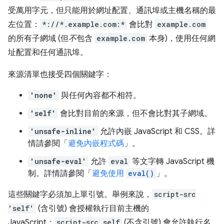
受萬用字元，但只能用於網址配置、通訊埠或主機名稱的最
左位置：
*://*.example.com:*
會比對
example.com
的所有子網域 (但
不
包含
example.com
本身)，使用任何網
址配置和任何通訊埠。
來源清單也接受四個關鍵字：
'none'
與任何內容都不相符。
'self'
會比對目前的來源，但不會比對其子網域。
'unsafe-inline'
允許內嵌 JavaScript 和 CSS。詳
情請參閱「
避免內嵌程式碼
」。
'unsafe-eval'
允許
eval
等文字轉 JavaScript 機
制。詳情請參閱「
避免使用
eval()
」。
這些關鍵字必須加上單引號。舉例來說，
script-src
'self'
(含引號) 會授權執行目前主機的
JavaScript；
script-src self
(不含引號) 會允許執行名