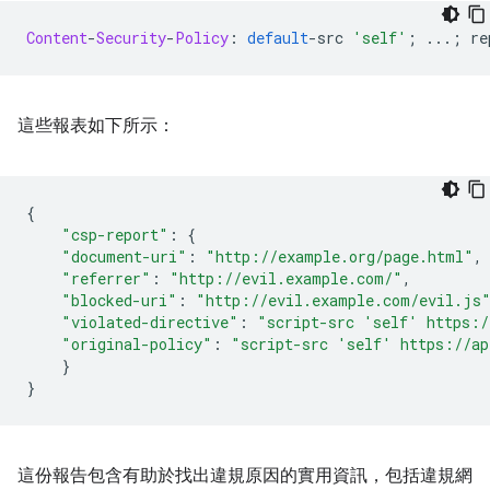
Content
-
Security
-
Policy
:
default
-
src 
'self'
;
...;
 re
這些報表如下所示：
{
"csp-report"
:
{
"document-uri"
:
"http://example.org/page.html"
,
"referrer"
:
"http://evil.example.com/"
,
"blocked-uri"
:
"http://evil.example.com/evil.js
"violated-directive"
:
"script-src 'self' https:/
"original-policy"
:
"script-src 'self' https://ap
}
}
這份報告包含有助於找出違規原因的實用資訊，包括違規網