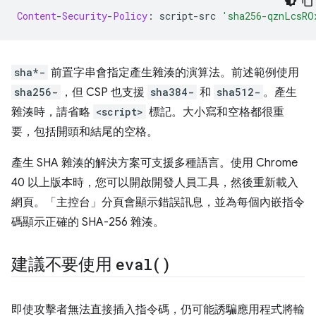
Content
-
Security
-
Policy
:
 script
-
src 
'sha256-qznLcsRO
sha*-
前置字串會指定產生雜湊的演算法。前述範例使用
sha256-
，但 CSP 也支援
sha384-
和
sha512-
。產生
雜湊時，請省略
<script>
標記。大小寫和空格都很重
要，包括開頭和結尾的空格。
產生 SHA 雜湊的解決方案可支援多種語言。使用 Chrome
40 以上版本時，您可以開啟開發人員工具，然後重新載入
網頁。「主控台」分頁會顯示錯誤訊息，並為每個內嵌指令
碼顯示正確的 SHA-256 雜湊。
建議不要使用
eval(
)
即使攻擊者無法直接插入指令碼，仍可能誘騙應用程式將輸