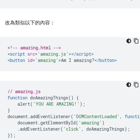
改為類似以下的內容：
<!-- amazing.html -->
<script
src
=
'amazing.js'
></script>
<button
id
=
'amazing'
>
Am I amazing?
</button>
// amazing.js
function
 doAmazingThings
()
{
    alert
(
'YOU ARE AMAZING!'
);
}
document
.
addEventListener
(
'DOMContentLoaded'
,
functi
    document
.
getElementById
(
'amazing'
)
.
addEventListener
(
'click'
,
 doAmazingThings
);
});