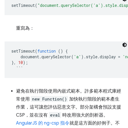
setTimeout
(
"document.querySelector('a').style.dis
重寫為：
setTimeout
(
function
()
{
    document
.
querySelector
(
'a'
).
style
.
display 
=
'n
},
10
);
```
避免在執行階段使用內嵌式範本。許多範本程式庫經
常使用
new Function()
加快執行階段的範本產生
作業，這可讓您評估惡意文字。部分架構會預設支援
CSP，並在沒有
eval
時改用強大的剖析器。
AngularJS 的 ng-csp 指令
就是這方面的好例子。不