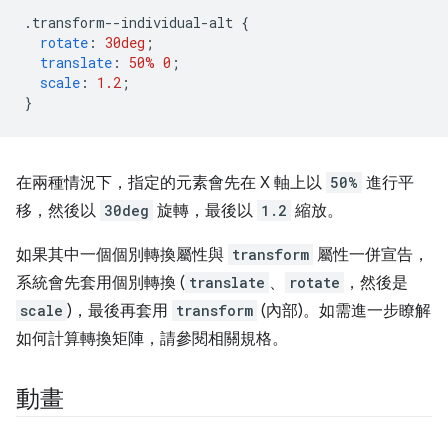
.
transform--individual-alt 
{
rotate
:
30deg
;
translate
:
50%
0
;
scale
:
1.2
;
}
在兩種情況下，指定的元素會先在 X 軸上以
50%
進行平
移，然後以
30deg
旋轉，最後以
1.2
縮放。
如果其中一個個別轉換屬性與
transform
屬性一併宣告，
系統會先套用個別轉換 (
translate
、
rotate
，然後是
scale
)，最後再套用
transform
(內部)。如需進一步瞭解
如何計算轉換矩陣，請參閱相關規格。
動畫