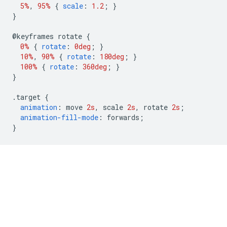
5%
,
95%
{
scale
:
1.2
;
}
}
@
keyframes rotate 
{
0%
{
rotate
:
0deg
;
}
10%
,
90%
{
rotate
:
180deg
;
}
100%
{
rotate
:
360deg
;
}
}
.
target 
{
animation
:
 move 
2s
,
 scale 
2s
,
 rotate 
2s
;
animation-fill-mode
:
 forwards
;
}