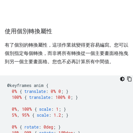
使用個別轉換屬性
有了個別的轉換屬性，這項作業就變得更容易編寫。您可以
個別指定每個轉換，而非將所有轉換從一個主要畫面格拖曳
到另一個主要畫面格。您也不必再計算所有中間值。
@
keyframes anim 
{
0%
{
translate
:
0%
0
;
}
100%
{
translate
:
100%
0
;
}
0%
,
100%
{
scale
:
1
;
}
5%
,
95%
{
scale
:
1.2
;
}
0%
{
rotate
:
0deg
;
}
10%
,
90%
{
rotate
:
180deg
;
}