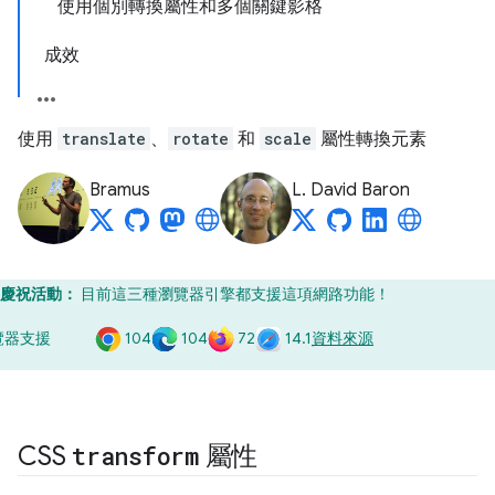
使用個別轉換屬性和多個關鍵影格
成效
使用
translate
、
rotate
和
scale
屬性轉換元素
Bramus
L. David Baron
慶祝活動：
目前這三種瀏覽器引擎都支援這項網路功能！
104
104
72
14.1
覽器支援
資料來源
CSS
transform
屬性