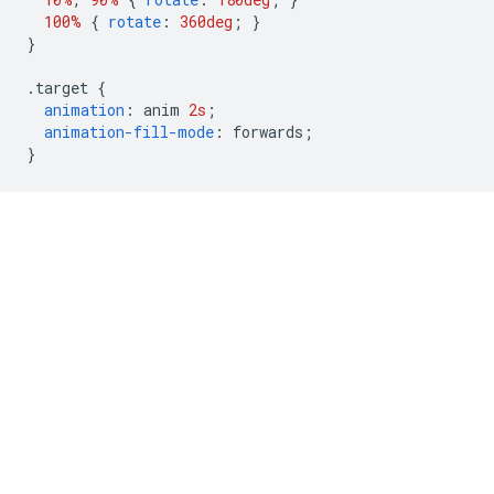
100%
{
rotate
:
360deg
;
}
}
.
target 
{
animation
:
 anim 
2s
;
animation-fill-mode
:
 forwards
;
}