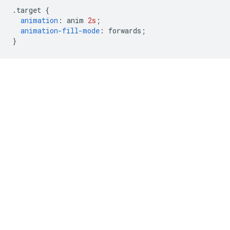
.
target 
{
animation
:
 anim 
2s
;
animation-fill-mode
:
 forwards
;
}