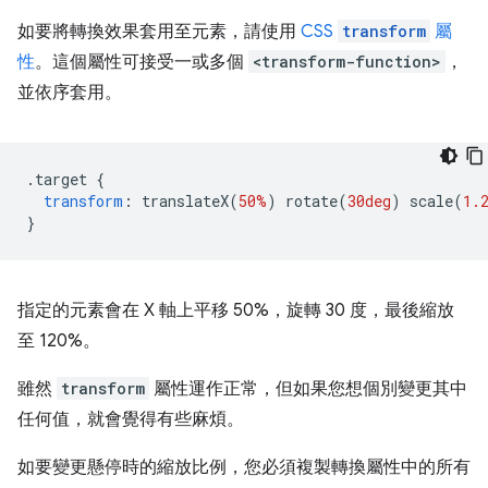
如要將轉換效果套用至元素，請使用
CSS
transform
屬
性
。這個屬性可接受一或多個
<transform-function>
，
並依序套用。
.
target 
{
transform
:
 translateX
(
50%
)
 rotate
(
30deg
)
 scale
(
1.
}
指定的元素會在 X 軸上平移 50%，旋轉 30 度，最後縮放
至 120%。
雖然
transform
屬性運作正常，但如果您想個別變更其中
任何值，就會覺得有些麻煩。
如要變更懸停時的縮放比例，您必須複製轉換屬性中的所有