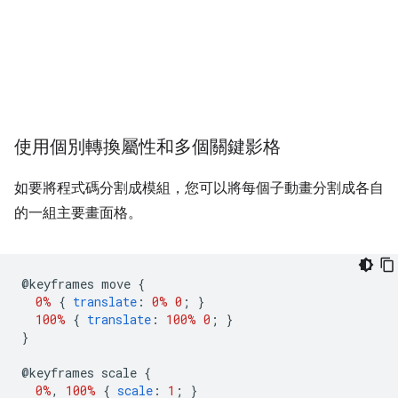
使用個別轉換屬性和多個關鍵影格
如要將程式碼分割成模組，您可以將每個子動畫分割成各自
的一組主要畫面格。
@
keyframes move 
{
0%
{
translate
:
0%
0
;
}
100%
{
translate
:
100%
0
;
}
}
@
keyframes scale 
{
0%
,
100%
{
scale
:
1
;
}