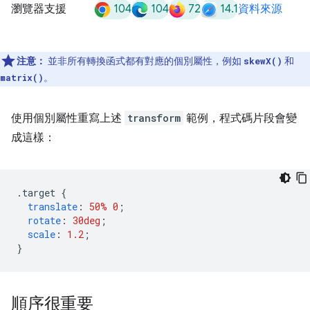
104
104
72
14.1
瀏覽器支援
資料來源
注意：
並非所有轉換函式都有對應的個別屬性，例如
和
skewX()
。
matrix()
使用個別屬性重寫上述
transform
範例，程式碼片段會變
成這樣：
.
target 
{
translate
:
50%
0
;
rotate
:
30deg
;
scale
:
1.2
;
}
順序很重要