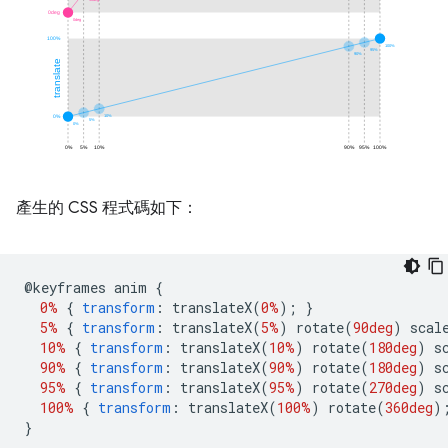
產生的 CSS 程式碼如下：
@
keyframes anim 
{
0%
{
transform
:
 translateX
(
0%
);
}
5%
{
transform
:
 translateX
(
5%
)
 rotate
(
90deg
)
 scal
10%
{
transform
:
 translateX
(
10%
)
 rotate
(
180deg
)
 s
90%
{
transform
:
 translateX
(
90%
)
 rotate
(
180deg
)
 s
95%
{
transform
:
 translateX
(
95%
)
 rotate
(
270deg
)
 s
100%
{
transform
:
 translateX
(
100%
)
 rotate
(
360deg
)
}