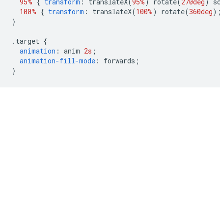
95%
{
transform
:
 translateX
(
95%
)
 rotate
(
270deg
)
 s
100%
{
transform
:
 translateX
(
100%
)
 rotate
(
360deg
)
}
.
target 
{
animation
:
 anim 
2s
;
animation-fill-mode
:
 forwards
;
}