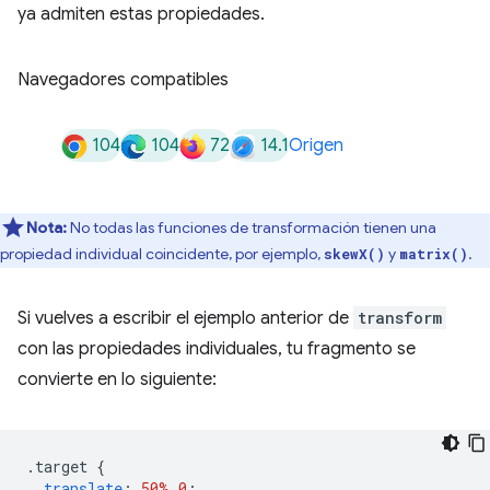
ya admiten estas propiedades.
Navegadores compatibles
104
104
72
14.1
Origen
Nota:
No todas las funciones de transformación tienen una
propiedad individual coincidente, por ejemplo,
y
.
skewX()
matrix()
Si vuelves a escribir el ejemplo anterior de
transform
con las propiedades individuales, tu fragmento se
convierte en lo siguiente:
.
target 
{
translate
:
50%
0
;