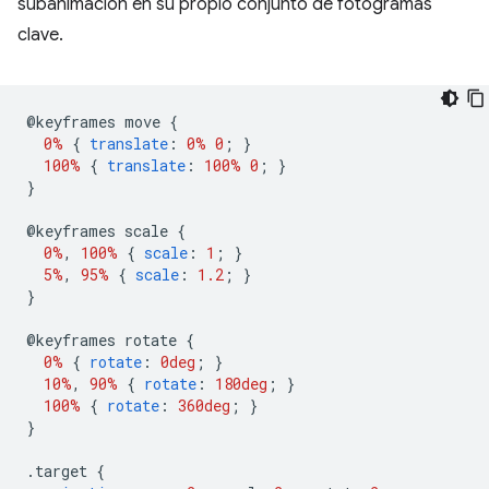
subanimación en su propio conjunto de fotogramas
clave.
@
keyframes move 
{
0%
{
translate
:
0%
0
;
}
100%
{
translate
:
100%
0
;
}
}
@
keyframes scale 
{
0%
,
100%
{
scale
:
1
;
}
5%
,
95%
{
scale
:
1.2
;
}
}
@
keyframes rotate 
{
0%
{
rotate
:
0deg
;
}
10%
,
90%
{
rotate
:
180deg
;
}
100%
{
rotate
:
360deg
;
}
}
.
target 
{