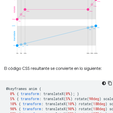
El código CSS resultante se convierte en lo siguiente:
@
keyframes anim 
{
0%
{
transform
:
 translateX
(
0%
);
}
5%
{
transform
:
 translateX
(
5%
)
 rotate
(
90deg
)
 scal
10%
{
transform
:
 translateX
(
10%
)
 rotate
(
180deg
)
 s
90%
{
transform
:
 translateX
(
90%
)
 rotate
(
180deg
)
 s