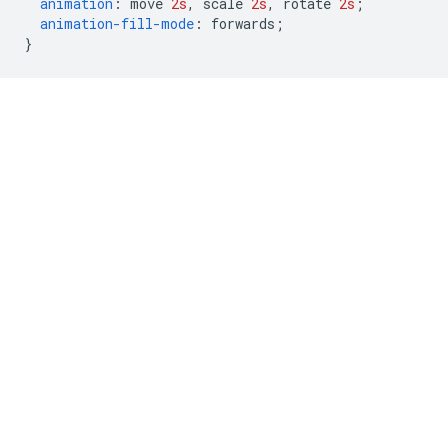
animation
:
 move 
2s
,
 scale 
2s
,
 rotate 
2s
;
animation-fill-mode
:
 forwards
;
}