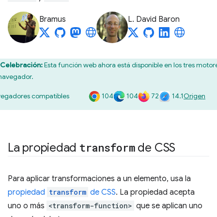
Bramus
L. David Baron
Celebración:
Esta función web ahora está disponible en los tres motor
navegador.
104
104
72
14.1
egadores compatibles
Origen
La propiedad
transform
de CSS
Para aplicar transformaciones a un elemento, usa la
propiedad
transform
de CSS
. La propiedad acepta
uno o más
<transform-function>
que se aplican uno