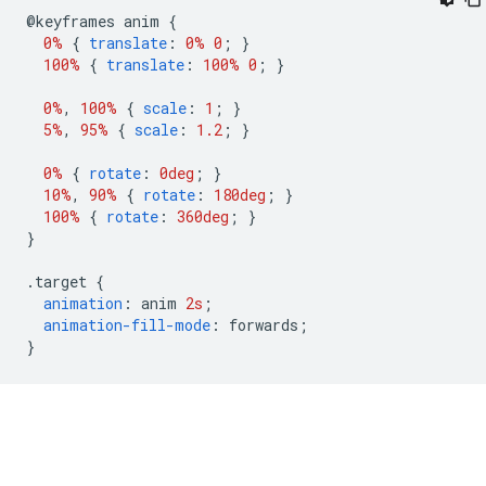
@
keyframes anim 
{
0%
{
translate
:
0%
0
;
}
100%
{
translate
:
100%
0
;
}
0%
,
100%
{
scale
:
1
;
}
5%
,
95%
{
scale
:
1.2
;
}
0%
{
rotate
:
0deg
;
}
10%
,
90%
{
rotate
:
180deg
;
}
100%
{
rotate
:
360deg
;
}
}
.
target 
{
animation
:
 anim 
2s
;
animation-fill-mode
:
 forwards
;
}