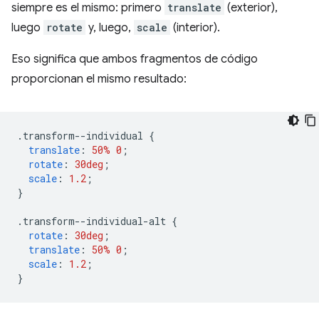
siempre es el mismo: primero
translate
(exterior),
luego
rotate
y, luego,
scale
(interior).
Eso significa que ambos fragmentos de código
proporcionan el mismo resultado:
.
transform--individual 
{
translate
:
50%
0
;
rotate
:
30deg
;
scale
:
1.2
;
}
.
transform--individual-alt 
{
rotate
:
30deg
;
translate
:
50%
0
;
scale
:
1.2
;
}