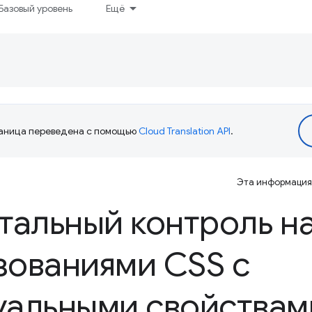
Базовый уровень
Ещё
аница переведена с помощью
Cloud Translation API
.
Эта информация 
тальный контроль н
зованиями CSS с
уальными свойствам