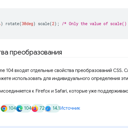
%
)
 rotate
(
30deg
)
 scale
(
2
);
/* Only the value of scale()
тва преобразования
me 104 входят отдельные свойства преобразований CSS. С
ожете использовать для индивидуального определения эти
соединяется к Firefox и Safari, которые уже поддерживаю
104
104
72
14.1
Источник