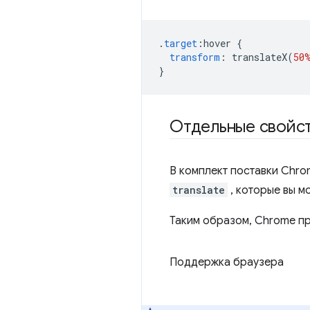
.
target
:
hover 
{
transform
:
 translateX
(
50
}
Отдельные свойс
В комплект поставки Chro
translate
, которые вы м
Таким образом, Chrome при
Поддержка браузера