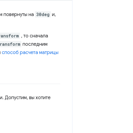
ем повернуты на
30deg
и,
ransform
, то сначала
ransform
последним
й
способ расчета матрицы
. Допустим, вы хотите