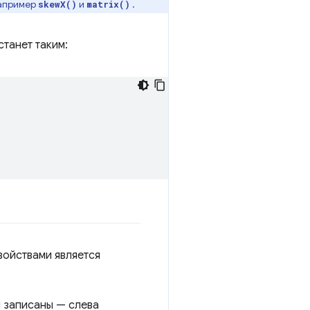
например
и
.
skewX()
matrix()
станет таким:
войствами является
 записаны — слева