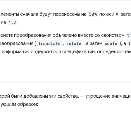
элементы сначала будут перенесены на
50%
по оси X, зат
 на
1.2
.
войств преобразования объявлено вместе со свойством
t
реобразования (
translate
,
rotate
, а затем
scale
), а
t
ая информация содержится в спецификации, определяюще
орой были добавлены эти свойства, — упрощение анимации
дующим образом: