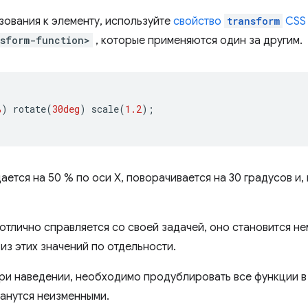
ования к элементу, используйте
свойство
transform
CSS
nsform-function>
, которые применяются один за другим.
%
)
 rotate
(
30deg
)
 scale
(
1.2
);
ется на 50 % по оси X, поворачивается на 30 градусов и,
отлично справляется со своей задачей, оно становится не
из этих значений по отдельности.
ри наведении, необходимо продублировать все функции в
танутся неизменными.