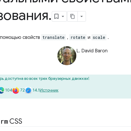
зования
.
 помощью свойств
translate
,
rotate
и
scale
.
L. David Baron
рь доступна во всех трех браузерных движках!
104
72
14.1
Источник
orm
CSS