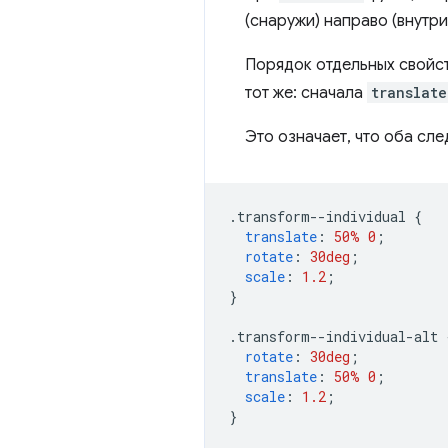
(снаружи) направо (внутри
Порядок отдельных свойст
тот же: сначала
translate
Это означает, что оба сле
.
transform--individual 
{
translate
:
50%
0
;
rotate
:
30deg
;
scale
:
1.2
;
}
.
transform--individual-alt 
rotate
:
30deg
;
translate
:
50%
0
;
scale
:
1.2
;
}