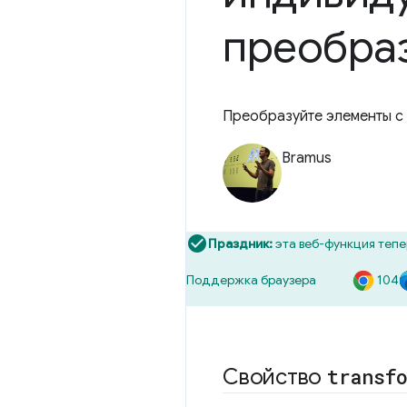
преобра
Преобразуйте элементы с
Bramus
Праздник:
эта веб-функция тепе
104
Поддержка браузера
Свойство
transf