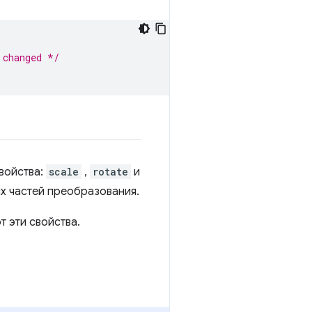
 changed */
войства:
scale
,
rotate
и
х частей преобразования.
т эти свойства.