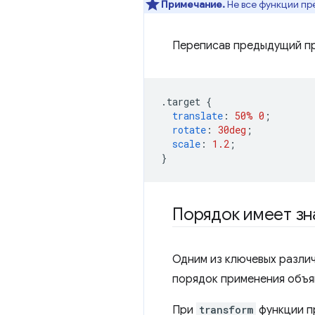
Примечание.
Не все функции пр
Переписав предыдущий п
.
target 
{
translate
:
50%
0
;
rotate
:
30deg
;
scale
:
1.2
;
}
Порядок имеет зн
Одним из ключевых разли
порядок применения объя
При
transform
функции п