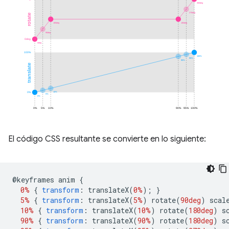
El código CSS resultante se convierte en lo siguiente:
@
keyframes anim 
{
0%
{
transform
:
 translateX
(
0%
);
}
5%
{
transform
:
 translateX
(
5%
)
 rotate
(
90deg
)
 scal
10%
{
transform
:
 translateX
(
10%
)
 rotate
(
180deg
)
 s
90%
{
transform
:
 translateX
(
90%
)
 rotate
(
180deg
)
 s