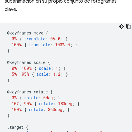
subanimación en su propio conjunto de fotogramas
clave.
@
keyframes move 
{
0%
{
translate
:
0%
0
;
}
100%
{
translate
:
100%
0
;
}
}
@
keyframes scale 
{
0%
,
100%
{
scale
:
1
;
}
5%
,
95%
{
scale
:
1.2
;
}
}
@
keyframes rotate 
{
0%
{
rotate
:
0deg
;
}
10%
,
90%
{
rotate
:
180deg
;
}
100%
{
rotate
:
360deg
;
}
}
.
target 
{