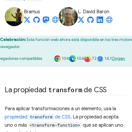
Bramus
L. David Baron
Celebración:
Esta función web ahora está disponible en los tres motor
navegador.
104
104
72
14.1
egadores compatibles
Origen
La propiedad
transform
de CSS
Para aplicar transformaciones a un elemento, usa la
propiedad
transform
de CSS
. La propiedad acepta
uno o más
<transform-function>
que se aplican uno