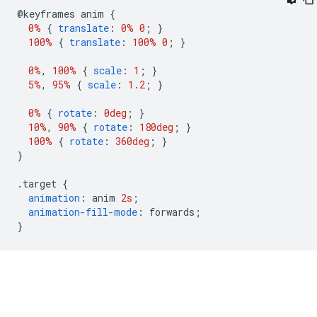
@
keyframes anim 
{
0%
{
translate
:
0%
0
;
}
100%
{
translate
:
100%
0
;
}
0%
,
100%
{
scale
:
1
;
}
5%
,
95%
{
scale
:
1.2
;
}
0%
{
rotate
:
0deg
;
}
10%
,
90%
{
rotate
:
180deg
;
}
100%
{
rotate
:
360deg
;
}
}
.
target 
{
animation
:
 anim 
2s
;
animation-fill-mode
:
 forwards
;
}