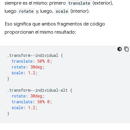
siempre es el mismo: primero
translate
(exterior),
luego
rotate
y, luego,
scale
(interior).
Eso significa que ambos fragmentos de código
proporcionan el mismo resultado:
.
transform--individual 
{
translate
:
50%
0
;
rotate
:
30deg
;
scale
:
1.2
;
}
.
transform--individual-alt 
{
rotate
:
30deg
;
translate
:
50%
0
;
scale
:
1.2
;
}