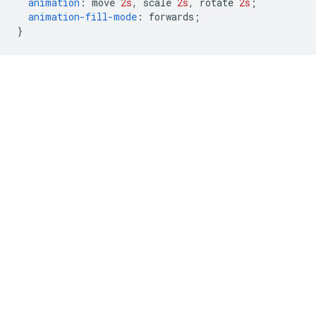
animation
:
 move 
2s
,
 scale 
2s
,
 rotate 
2s
;
animation-fill-mode
:
 forwards
;
}