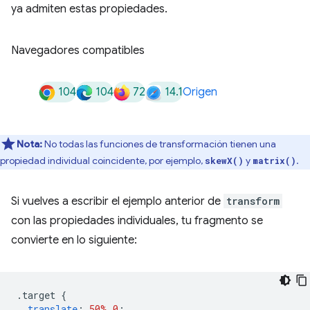
ya admiten estas propiedades.
Navegadores compatibles
104
104
72
14.1
Origen
Nota:
No todas las funciones de transformación tienen una
propiedad individual coincidente, por ejemplo,
y
.
skewX()
matrix()
Si vuelves a escribir el ejemplo anterior de
transform
con las propiedades individuales, tu fragmento se
convierte en lo siguiente:
.
target 
{
translate
:
50%
0
;