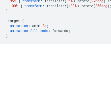
95%
{
transform
:
 translateX
(
95%
)
 rotate
(
270deg
)
 s
100%
{
transform
:
 translateX
(
100%
)
 rotate
(
360deg
)
}
.
target 
{
animation
:
 anim 
2s
;
animation-fill-mode
:
 forwards
;
}