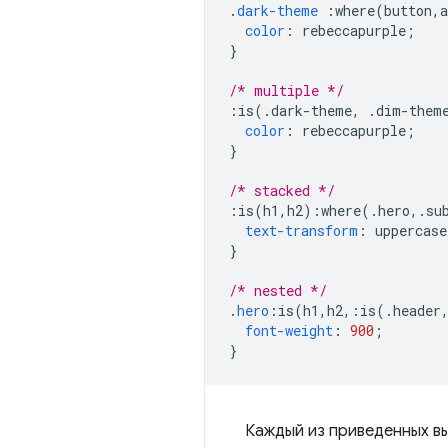
.
dark-theme
:
where
(
button
,
a
color
:
 rebeccapurple
;
}
/* multiple */
:
is
(.
dark-theme
,
.
dim-them
color
:
 rebeccapurple
;
}
/* stacked */
:
is
(
h1
,
h2
):
where
(.
hero
,.
su
text-transform
:
 uppercase
}
/* nested */
.
hero
:
is
(
h1
,
h2
,:
is
(.
header
font-weight
:
900
;
}
Каждый из приведенных в