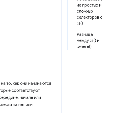
ие простых и
сложных
селекторов с
:is()
Разница
между :is() и
:where()
 на то, как они начинаются
оторые соответствуют
середине, начале или
вести на нет или