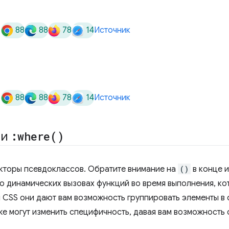
88
88
78
14
Источник
88
88
78
14
Источник
и
:
where(
)
кторы псевдоклассов. Обратите внимание на
()
в конце и
 о динамических вызовах функций во время выполнения, к
 CSS они дают вам возможность группировать элементы в 
же могут изменить специфичность, давая вам возможность с