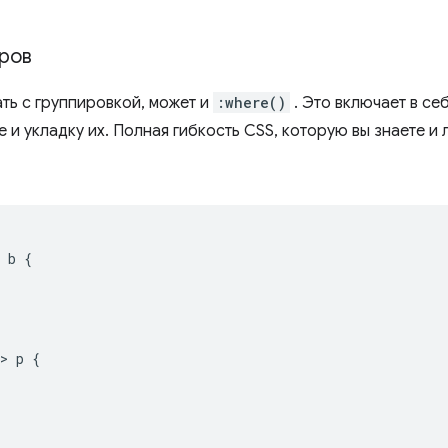
ров
ть с группировкой, может и
:where()
. Это включает в се
 и укладку их. Полная гибкость CSS, которую вы знаете и
 b 
{
>
 p 
{