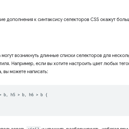
шие дополнения к синтаксису селекторов CSS окажут боль
 могут возникнуть длинные списки селекторов для нескол
иля. Например, если вы хотите настроить цвет любых тег
, вы можете написать:
>
 b
,
 h5 
>
 b
,
 h6 
>
 b 
{