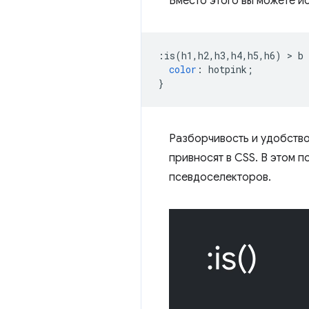
Вместо этого вы можете и
:
is
(
h1
,
h2
,
h3
,
h4
,
h5
,
h6
)
>
 b 
color
:
 hotpink
;
}
Разборчивость и удобство
привносят в CSS. В этом 
псевдоселекторов.