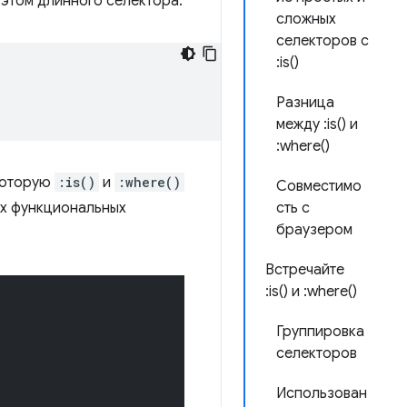
 этом длинного селектора:
сложных
селекторов с
:is()
Разница
между :is() и
:where()
 которую
:is()
и
:where()
Совместимо
вух функциональных
сть с
браузером
Встречайте
:is() и :where()
Группировка
селекторов
Использован