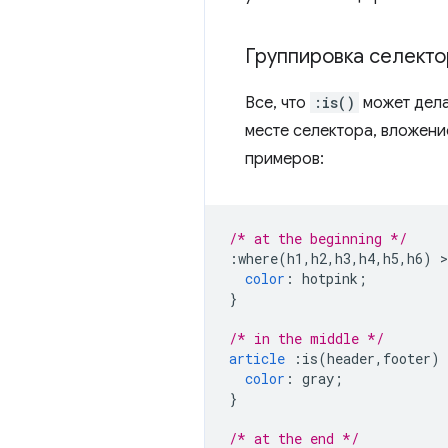
Группировка селекто
Все, что
:is()
может дела
месте селектора, вложение
примеров:
/* at the beginning */
:
where
(
h1
,
h2
,
h3
,
h4
,
h5
,
h6
)
>
color
:
 hotpink
;
}
/* in the middle */
article
:
is
(
header
,
footer
)
color
:
 gray
;
}
/* at the end */