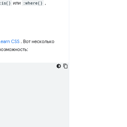
:is()
или
:where()
,
Learn CSS
. Вот несколько
возможность: