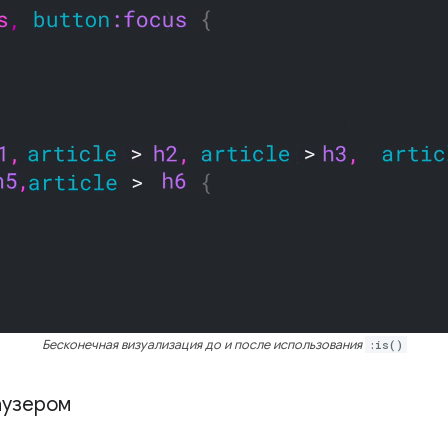
Бесконечная визуализация до и после использования
:is()
аузером