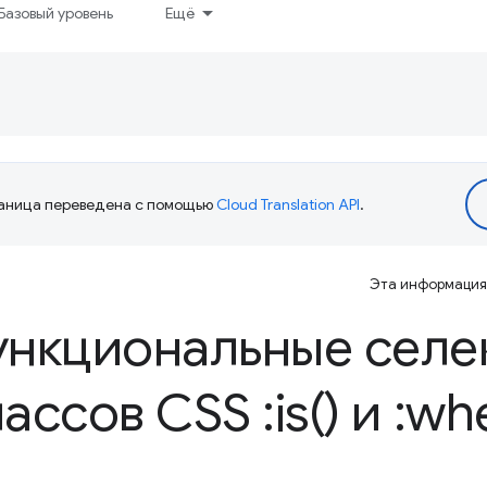
Базовый уровень
Ещё
аница переведена с помощью
Cloud Translation API
.
Эта информация 
ункциональные селе
ассов CSS :
is(
) и :
whe