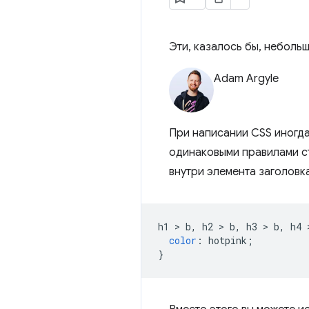
Эти, казалось бы, неболь
Adam Argyle
При написании CSS иногда
одинаковыми правилами ст
внутри элемента заголовка
h1 
>
 b
,
 h2 
>
 b
,
 h3 
>
 b
,
 h4 
color
:
 hotpink
;
}