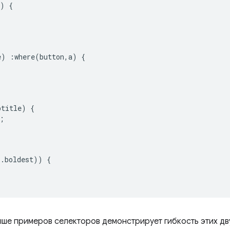
)
{
e
)
:
where
(
button
,
a
)
{
btitle
)
{
;
,.
boldest
))
{
ыше примеров селекторов демонстрирует гибкость этих д