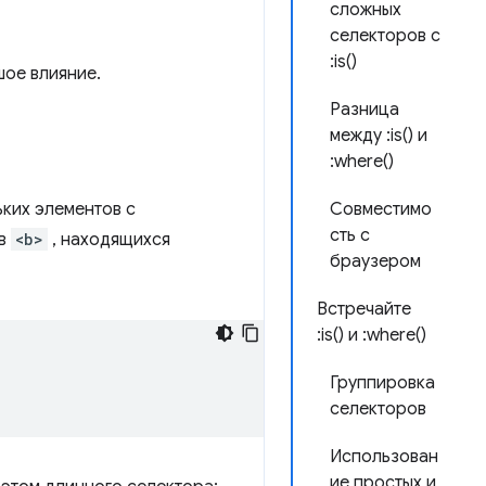
сложных
селекторов с
:is()
шое влияние.
Разница
между :is() и
:where()
ьких элементов с
Совместимо
сть с
ов
<b>
, находящихся
браузером
Встречайте
:is() и :where()
Группировка
селекторов
Использован
ие простых и