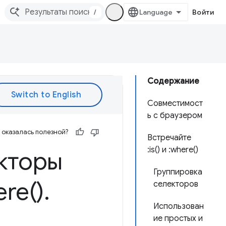
/
Войти
Содержание
Совместимост
ь с браузером
оказалась полезной?
Встречайте
:is() и :where()
кторы
Группировка
re(
)
.
селекторов
Использован
ие простых и