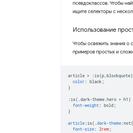
псевдоклассов. Чтобы най
ищите селекторы с нескол
Использование прост
Чтобы освежить знания о 
примеров простых и сложн
article 
>
:
is
(
p
,
blockquote
)
color
:
 black
;
}
:
is
(.
dark-theme
.
hero 
>
 h1
)
font-weight
:
 bold
;
}
article
:
is
(.
dark-theme
:
not
font-size
:
2rem
;