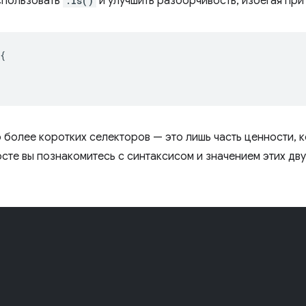
спользовать
:is()
и улучшить разборчивость, избегая при
{
 более коротких селекторов — это лишь часть ценности,
посте вы познакомитесь с синтаксисом и значением этих д