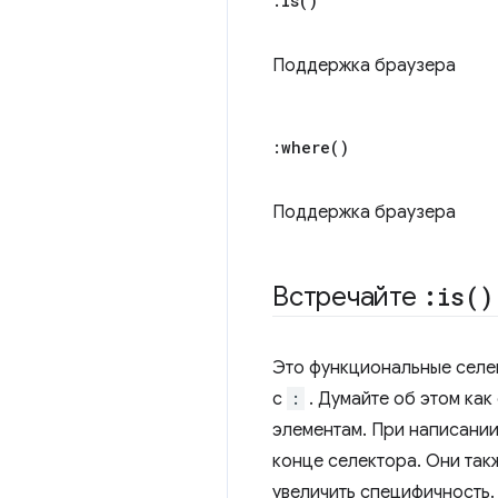
:
is(
)
Поддержка браузера
:
where(
)
Поддержка браузера
Встречайте
:
is(
)
Это функциональные селе
с
:
. Думайте об этом как
элементам. При написании
конце селектора. Они так
увеличить специфичность.