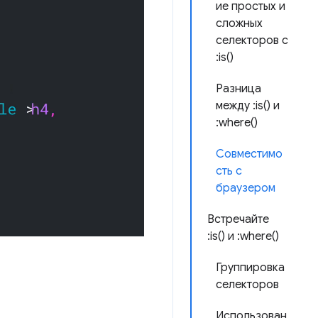
ие простых и
сложных
селекторов с
:is()
Разница
между :is() и
:where()
Совместимо
сть с
браузером
Встречайте
:is() и :where()
Группировка
селекторов
Использован