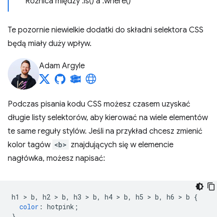
Różnica między :is() a :where()
Te pozornie niewielkie dodatki do składni selektora CSS
będą miały duży wpływ.
Adam Argyle
Podczas pisania kodu CSS możesz czasem uzyskać
długie listy selektorów, aby kierować na wiele elementów
te same reguły stylów. Jeśli na przykład chcesz zmienić
kolor tagów
<b>
znajdujących się w elemencie
nagłówka, możesz napisać:
h1 
>
 b
,
 h2 
>
 b
,
 h3 
>
 b
,
 h4 
>
 b
,
 h5 
>
 b
,
 h6 
>
 b 
{
color
:
 hotpink
;
}