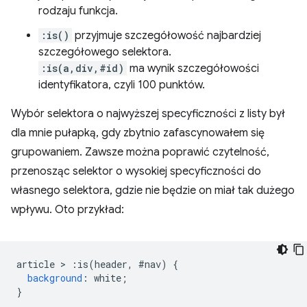
rodzaju funkcja.
:is()
przyjmuje szczegółowość najbardziej
szczegółowego selektora.
:is(a,div,#id)
ma wynik szczegółowości
identyfikatora, czyli 100 punktów.
Wybór selektora o najwyższej specyficzności z listy był
dla mnie pułapką, gdy zbytnio zafascynowałem się
grupowaniem. Zawsze można poprawić czytelność,
przenosząc selektor o wysokiej specyficzności do
własnego selektora, gdzie nie będzie on miał tak dużego
wpływu. Oto przykład:
article 
>
:
is
(
header
,
#
nav
)
{
background
:
 white
;
}