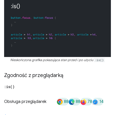
Nieskończona grafika pokazująca stan przed i po użyciu
:is()
Zgodność z przeglądarką
:
is(
)
88
88
78
14
Obsługa przeglądarek