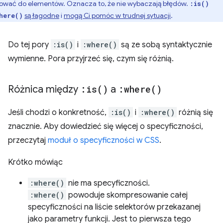
ować do elementów. Oznacza to, że nie wybaczają błędów.
:is()
są łagodne
i
mogą Ci pomóc w trudnej sytuacji
.
here()
Do tej pory
:is()
i
:where()
są ze sobą syntaktycznie
wymienne. Pora przyjrzeć się, czym się różnią.
Różnica między
:
is(
)
a
:
where(
)
Jeśli chodzi o konkretność,
:is()
i
:where()
różnią się
znacznie. Aby dowiedzieć się więcej o specyficzności,
przeczytaj
moduł o specyficzności w CSS
.
Krótko mówiąc
:where()
nie ma specyficzności.
:where()
powoduje skompresowanie całej
specyficzności na liście selektorów przekazanej
jako parametry funkcji. Jest to pierwsza tego