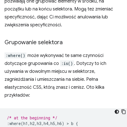
pozwalają one grupować elementy w środku, na
początku lub na końcu selektora. Mogą też zmieniać
specyficzność, dając Ci możliwość anulowania lub
zwiększenia specyficzności.
Grupowanie selektora
:where()
może wykonywać te same czynności
dotyczące grupowania co
:is()
. Dotyczy to ich
używania w dowolnym miejscu w selektorze,
zagnieżdżania i umieszczania na siebie. Pełna
elastyczność CSS, którą znasz i cenisz. Oto kilka
przykładów:
/* at the beginning */
:
where
(
h1
,
h2
,
h3
,
h4
,
h5
,
h6
)
>
 b 
{