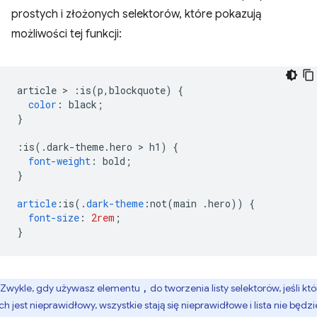
prostych i złożonych selektorów, które pokazują
możliwości tej funkcji:
article 
>
:
is
(
p
,
blockquote
)
{
color
:
 black
;
}
:
is
(.
dark-theme
.
hero 
>
 h1
)
{
font-weight
:
 bold
;
}
article
:
is
(.
dark-theme
:
not
(
main 
.
hero
))
{
font-size
:
2rem
;
}
Zwykle, gdy używasz elementu
do tworzenia listy selektorów, jeśli kt
,
ich jest nieprawidłowy, wszystkie stają się nieprawidłowe i lista nie będzi