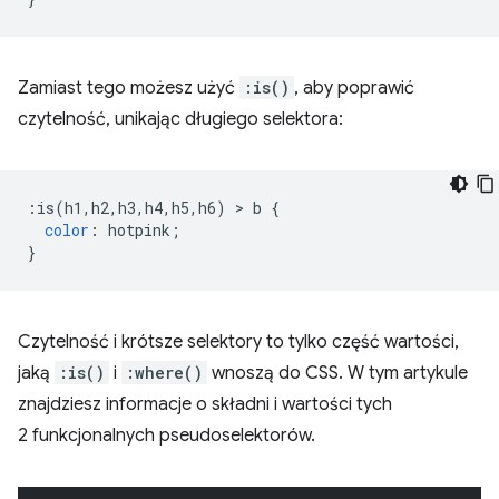
Zamiast tego możesz użyć
:is()
, aby poprawić
czytelność, unikając długiego selektora:
:
is
(
h1
,
h2
,
h3
,
h4
,
h5
,
h6
)
>
 b 
{
color
:
 hotpink
;
}
Czytelność i krótsze selektory to tylko część wartości,
jaką
:is()
i
:where()
wnoszą do CSS. W tym artykule
znajdziesz informacje o składni i wartości tych
2 funkcjonalnych pseudoselektorów.