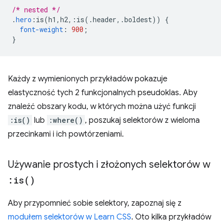
/* nested */
.
hero
:
is
(
h1
,
h2
,:
is
(.
header
,.
boldest
))
{
font-weight
:
900
;
}
Każdy z wymienionych przykładów pokazuje
elastyczność tych 2 funkcjonalnych pseudoklas. Aby
znaleźć obszary kodu, w których można użyć funkcji
:is()
lub
:where()
, poszukaj selektorów z wieloma
przecinkami i ich powtórzeniami.
Używanie prostych i złożonych selektorów w
:
is(
)
Aby przypomnieć sobie selektory, zapoznaj się z
modułem selektorów w Learn CSS
. Oto kilka przykładów