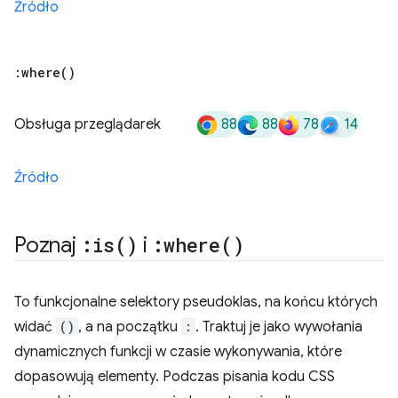
Źródło
:
where(
)
88
88
78
14
Obsługa przeglądarek
Źródło
Poznaj
:
is(
)
i
:
where(
)
To funkcjonalne selektory pseudoklas, na końcu których
widać
()
, a na początku
:
. Traktuj je jako wywołania
dynamicznych funkcji w czasie wykonywania, które
dopasowują elementy. Podczas pisania kodu CSS