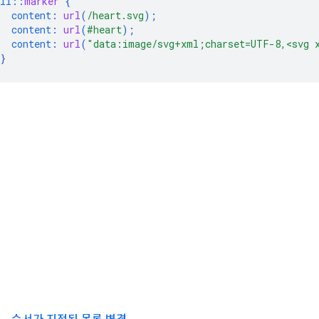
li
::
marker
{
content
:
url
(
/heart.svg
);
content
:
url
(
#heart
);
content
:
url
(
"data:image/svg+xml;charset=UTF-8,<svg x
}