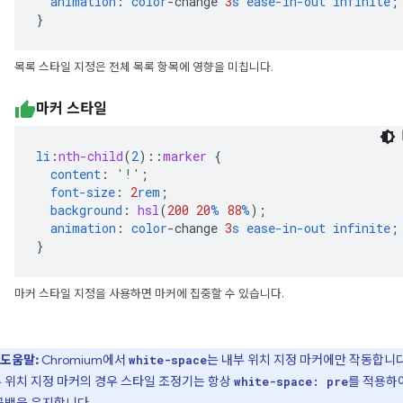
animation
:
color
-
change
3
s
ease-in-out
infinite
;
}
목록 스타일 지정은 전체 목록 항목에 영향을 미칩니다.
마커 스타일
li
:
nth-child
(
2
)
::
marker
{
content
:
'!'
;
font-size
:
2
rem
;
background
:
hsl
(
200
20
%
88
%
);
animation
:
color
-
change
3
s
ease-in-out
infinite
;
}
마커 스타일 지정을 사용하면 마커에 집중할 수 있습니다.
도움말:
Chromium에서
는 내부 위치 지정 마커에만 작동합니다
white-space
 위치 지정 마커의 경우 스타일 조정기는 항상
를 적용하
white-space: pre