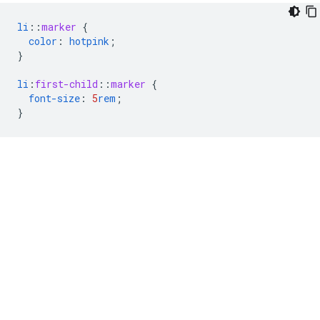
li
::
marker
{
color
:
hotpink
;
}
li
:
first-child
::
marker
{
font-size
:
5
rem
;
}