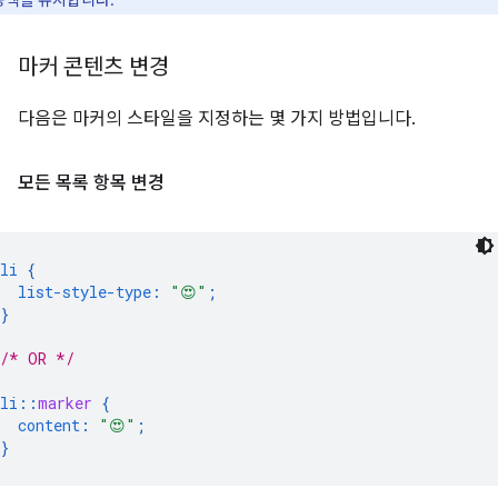
공백을 유지합니다.
마커 콘텐츠 변경
다음은 마커의 스타일을 지정하는 몇 가지 방법입니다.
모든 목록 항목 변경
li
{
list-style-type
:
"😍"
;
}
/* OR */
li
::
marker
{
content
:
"😍"
;
}