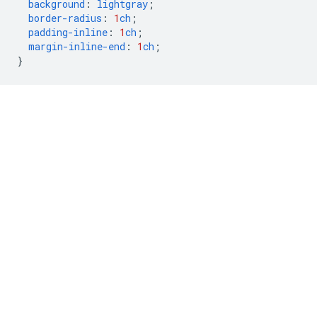
background
:
lightgray
;
border-radius
:
1
ch
;
padding-inline
:
1
ch
;
margin-inline-end
:
1
ch
;
}