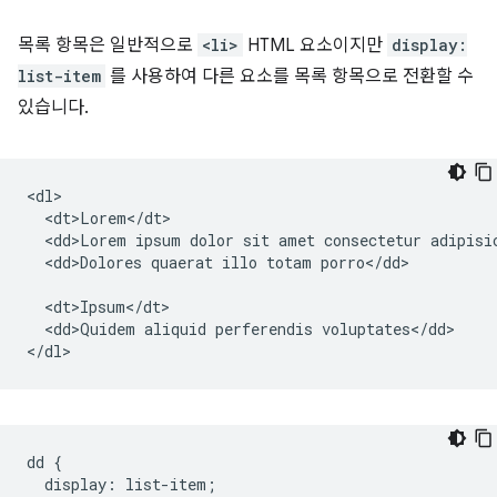
목록 항목은 일반적으로
<li>
HTML 요소이지만
display:
list-item
를 사용하여 다른 요소를 목록 항목으로 전환할 수
있습니다.
<dl>

  <dt>Lorem</dt>

  <dd>Lorem ipsum dolor sit amet consectetur adipisic
  <dd>Dolores quaerat illo totam porro</dd>

  <dt>Ipsum</dt>

  <dd>Quidem aliquid perferendis voluptates</dd>

dd
{
display
:
list
-
item
;