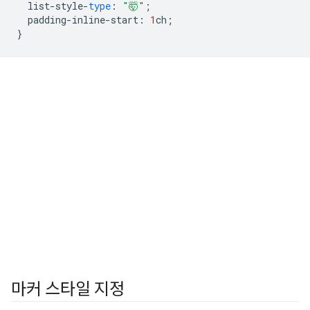
list
-
style
-
type
:
"🤯"
;
padding
-
inline
-
start
:
1
ch
;
}
마커 스타일 지정