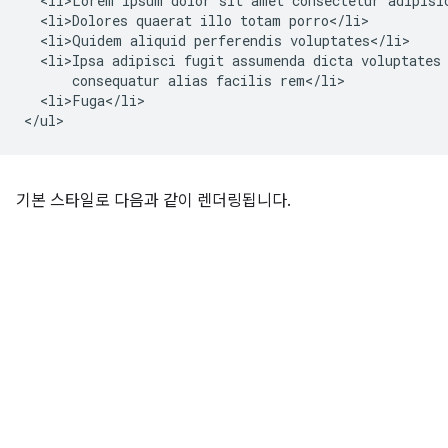
  <li>Lorem ipsum dolor sit amet consectetur adipisic
  <li>Dolores quaerat illo totam porro</li>

  <li>Quidem aliquid perferendis voluptates</li>

  <li>Ipsa adipisci fugit assumenda dicta voluptates 
      consequatur alias facilis rem</li>

  <li>Fuga</li>

기본 스타일로 다음과 같이 렌더링됩니다.