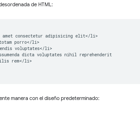
ta desordenada de HTML:
 amet consectetur adipisicing elit</li>

totam porro</li>

endis voluptates</li>

ssumenda dicta voluptates nihil reprehenderit

ilis rem</li>

uiente manera con el diseño predeterminado: