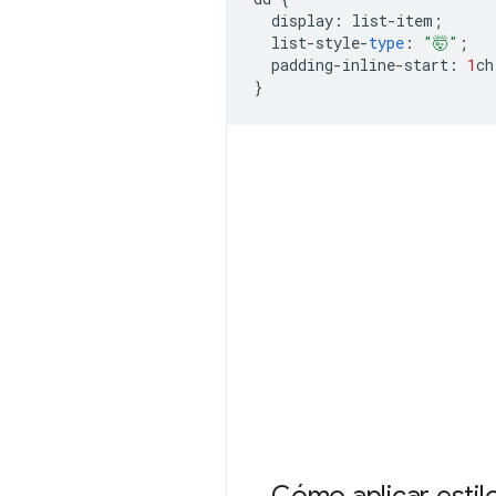
display
:
list
-
item
;
list
-
style
-
type
:
"🤯"
;
padding
-
inline
-
start
:
1
ch
}