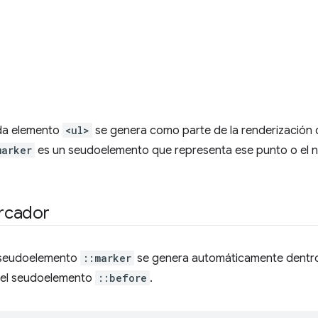
ada elemento
<ul>
se genera como parte de la renderización de
marker
es un seudoelemento que representa ese punto o el 
.
rcador
 seudoelemento
::marker
se genera automáticamente dentro 
 del seudoelemento
::before
.