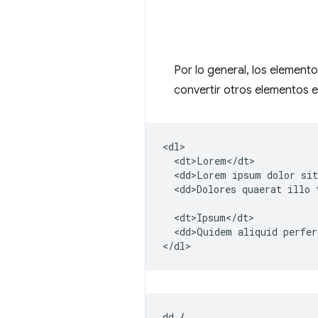
Por lo general, los element
convertir otros elementos e
<dl>

  <dt>Lorem</dt>

  <dd>Lorem ipsum dolor sit
  <dd>Dolores quaerat illo 
  <dt>Ipsum</dt>

  <dd>Quidem aliquid perfer
dd
{