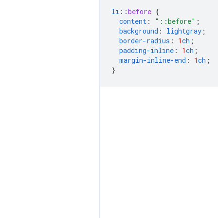
li
::
before
{
content
:
"::before"
;
background
:
lightgray
;
border-radius
:
1
ch
;
padding-inline
:
1
ch
;
margin-inline-end
:
1
ch
;
}