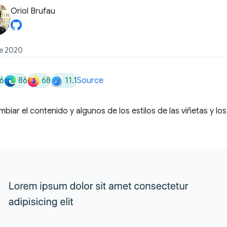
Oriol Brufau
de 2020
6
86
68
11.1
Source
biar el contenido y algunos de los estilos de las viñetas y los