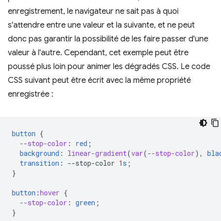
enregistrement, le navigateur ne sait pas à quoi
s'attendre entre une valeur et la suivante, et ne peut
donc pas garantir la possibilité de les faire passer d'une
valeur à l'autre. Cependant, cet exemple peut être
poussé plus loin pour animer les dégradés CSS. Le code
CSS suivant peut être écrit avec la même propriété
enregistrée :
button
{
--stop-color
:
red
;
background
:
linear-gradient
(
var
(
--stop-color
),
bla
transition
:
--
stop-color
1
s
;
}
button
:
hover
{
--stop-color
:
green
;
}