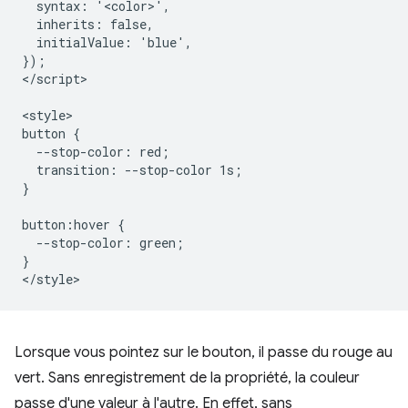
  syntax: '<color>',

  inherits: false,

  initialValue: 'blue',

});

</script>

<style>

button {

  --stop-color: red;

  transition: --stop-color 1s;

}

button:hover {

  --stop-color: green;

}

Lorsque vous pointez sur le bouton, il passe du rouge au
vert. Sans enregistrement de la propriété, la couleur
passe d'une valeur à l'autre. En effet, sans