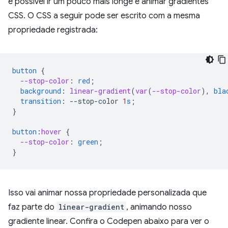
é possível ir um pouco mais longe e animar gradientes
CSS. O CSS a seguir pode ser escrito com a mesma
propriedade registrada:
button
{
--stop-color
:
red
;
background
:
linear-gradient
(
var
(
--stop-color
),
bla
transition
:
--
stop-color
1
s
;
}
button
:
hover
{
--stop-color
:
green
;
}
Isso vai animar nossa propriedade personalizada que
faz parte do
linear-gradient
, animando nosso
gradiente linear. Confira o Codepen abaixo para ver o