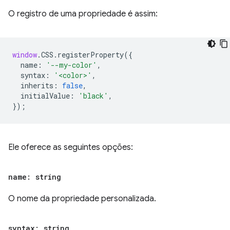
O registro de uma propriedade é assim:
window
.
CSS
.
registerProperty
({
name
:
'--my-color'
,
syntax
:
'<color>'
,
inherits
:
false
,
initialValue
:
'black'
,
});
Ele oferece as seguintes opções:
name: string
O nome da propriedade personalizada.
syntax: string