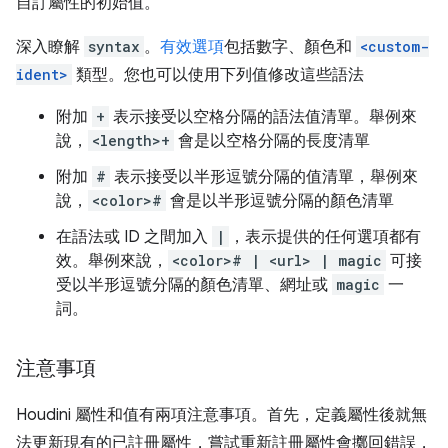
自訂屬性的初始值。
深入瞭解
syntax
。
有效選項
包括數字、顏色和
<custom-
ident>
類型。您也可以使用下列值修改這些語法
附加
+
表示接受以空格分隔的語法值清單。舉例來
說，
<length>+
會是以空格分隔的長度清單
附加
#
表示接受以半形逗號分隔的值清單，舉例來
說，
<color>#
會是以半形逗號分隔的顏色清單
在語法或 ID 之間加入
|
，表示提供的任何選項都有
效。舉例來說，
<color># | <url> | magic
可接
受以半形逗號分隔的顏色清單、網址或
magic
一
詞。
注意事項
Houdini 屬性和值有兩項注意事項。首先，定義屬性後就無
法更新現有的已註冊屬性，嘗試重新註冊屬性會擲回錯誤，