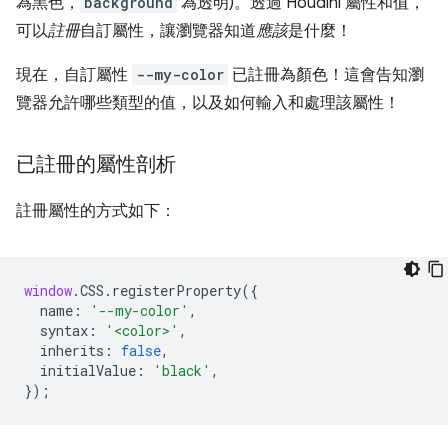
為黑色，
background
為透明)。透過 Houdini 屬性和值，
可以
註冊
自訂屬性，讓瀏覽器知道
應該
是什麼！
現在，自訂屬性
--my-color
已註冊為顏色！這會告知瀏
覽器允許哪些類型的值，以及如何輸入和處理該屬性！
已註冊的屬性剖析
註冊屬性的方式如下：
window
.
CSS
.
registerProperty
({
name
:
'--my-color'
,
syntax
:
'<color>'
,
inherits
:
false
,
initialValue
:
'black'
,
});