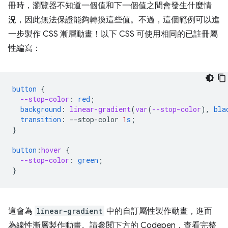
冊時，瀏覽器不知道一個值和下一個值之間會發生什麼情
況，因此無法保證能夠轉換這些值。不過，這個範例可以進
一步製作 CSS 漸層動畫！以下 CSS 可使用相同的已註冊屬
性編寫：
button
{
--stop-color
:
red
;
background
:
linear-gradient
(
var
(
--stop-color
),
bla
transition
:
--
stop-color
1
s
;
}
button
:
hover
{
--stop-color
:
green
;
}
這會為
linear-gradient
中的自訂屬性製作動畫，進而
為線性漸層製作動畫。請參閱下方的 Codepen，查看完整