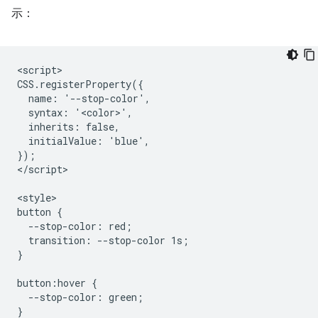
示：
<script>

CSS.registerProperty({

  name: '--stop-color',

  syntax: '<color>',

  inherits: false,

  initialValue: 'blue',

});

</script>

<style>

button {

  --stop-color: red;

  transition: --stop-color 1s;

}

button:hover {

  --stop-color: green;

}
