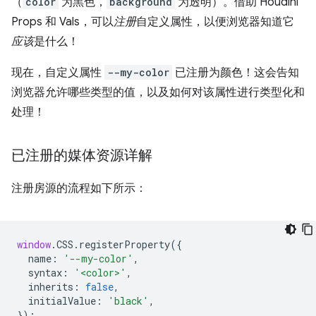
（
color
为黑色，
background
为透明）。借助 Houdini
Props 和 Vals，可以
注册
自定义属性，以便浏览器知道它
应该
是什么！
现在，自定义属性
--my-color
已注册为颜色！这会告知
浏览器允许哪些类型的值，以及如何对该属性进行类型化和
处理！
已注册的媒体资源详解
注册房源的流程如下所示：
window
.
CSS
.
registerProperty
({
name
:
'--my-color'
,
syntax
:
'<color>'
,
inherits
:
false
,
initialValue
:
'black'
,
});